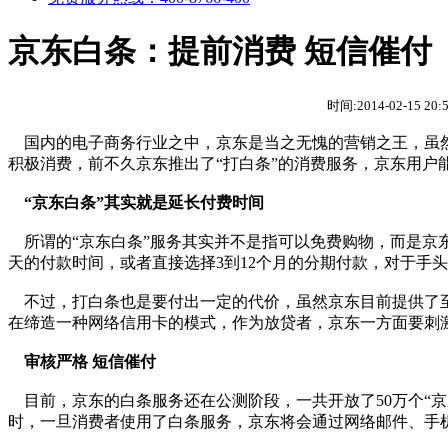
京东白条：提前消费 短信催付
时间:2014-02-15 20
国内的电子商务行业之中，京东是当之无愧的营销之王，虽然
积极消费，前不久京东推出了“打白条”的消费服务，京东用
“京东白条”其实就是延长付费时间
所谓的“京东白条”服务其实并不是指可以免费购物，而是京
天的付款时间，或者直接选择3到12个月的分期付款，对于手
不过，打白条也是要付出一定的代价，虽然京东目前提供了至高
在缔造一种网络信用卡的模式，作为放贷者，京东一方面要刺
审核严格 短信催付
目前，京东的白条服务还在公测阶段，一共开放了50万个“
时，一旦消费者使用了白条服务，京东将会通过网络邮件、手