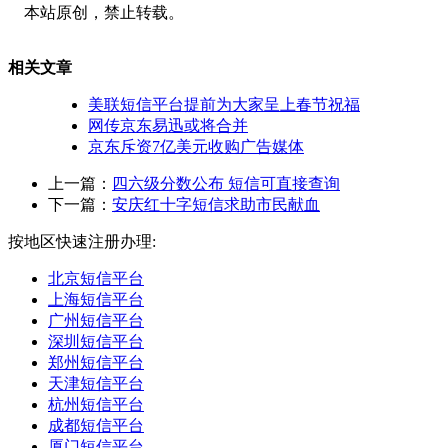
本站原创，禁止转载。
相关文章
美联短信平台提前为大家呈上春节祝福
网传京东易迅或将合并
京东斥资7亿美元收购广告媒体
上一篇：
四六级分数公布 短信可直接查询
下一篇：
安庆红十字短信求助市民献血
按地区快速注册办理:
北京短信平台
上海短信平台
广州短信平台
深圳短信平台
郑州短信平台
天津短信平台
杭州短信平台
成都短信平台
厦门短信平台