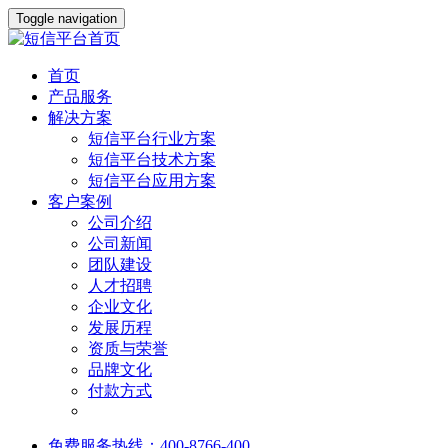
Toggle navigation
首页
产品服务
解决方案
短信平台行业方案
短信平台技术方案
短信平台应用方案
客户案例
公司介绍
公司新闻
团队建设
人才招聘
企业文化
发展历程
资质与荣誉
品牌文化
付款方式
免费服务热线：400-8766-400