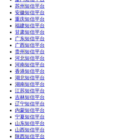
苏州短信平台
安徽短信平台
重庆短信平台
福建短信平台
甘肃短信平台
广东短信平台
广西短信平台
贵州短信平台
河北短信平台
河南短信平台
香港短信平台
湖北短信平台
湖南短信平台
江苏短信平台
吉林短信平台
辽宁短信平台
内蒙短信平台
宁夏短信平台
山东短信平台
山西短信平台
陕西短信平台