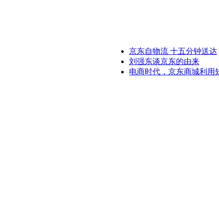
京东自物流 十五分钟送达
刘强东谈京东的由来
电商时代，京东商城利用