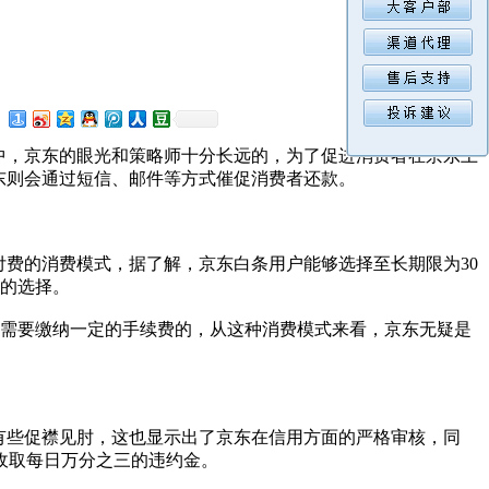
中，京东的眼光和策略师十分长远的，为了促进消费者在京东上
东则会通过短信、邮件等方式催促消费者还款。
费的消费模式，据了解，京东白条用户能够选择至长期限为30
错的选择。
是需要缴纳一定的手续费的，从这种消费模式来看，京东无疑是
。
有些促襟见肘，这也显示出了京东在信用方面的严格审核，同
收取每日万分之三的违约金。