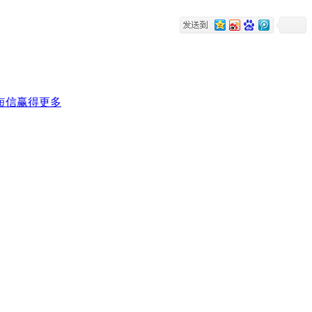
短信赢得更多