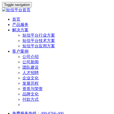
Toggle navigation
首页
产品服务
解决方案
短信平台行业方案
短信平台技术方案
短信平台应用方案
客户案例
公司介绍
公司新闻
团队建设
人才招聘
企业文化
发展历程
资质与荣誉
品牌文化
付款方式
免费服务热线：400-8766-400