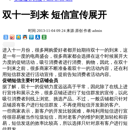
双十一到来 短信宣传展开
时间:2013-11-04 09:24 来源:原创 作者:admin
进入十一月份，很多网购爱好者都开始期待双十一的到来，这
是一年一度的电商盛会，很多商家都会选择在这个时候展开大
力度的促销活动，吸引消费者进行消费、购物，因此，在双十
一到来之前，很多商家不断准备着双十一的活动内容，还在利
用短信群发进行活动宣传，提前告知消费者活动内容。
促销短信主要针对店铺会员
据了解，双十一的促销力度远远高于平常，因此除了在线上进
行宣传和展示之外，很多店铺还进行了短信群发的宣传，以此
吸引消费者到线上浏览、挑选产品。不过，一般店铺都只针对
店铺原有客户进行短信群发，不再使用短信开发新的客户。
一些商家表示，新客户的开发比较困难，单纯利用短信进行宣
传很容易被当作垃圾短信，而对老客户的维护则更加轻松和容
易，短信发送的效率比较高，所以选择只针对原有客户进行短
信群发。