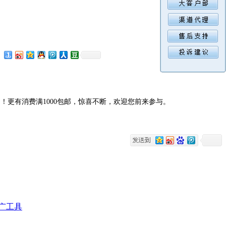
！更有消费满1000包邮，惊喜不断，欢迎您前来参与。
广工具