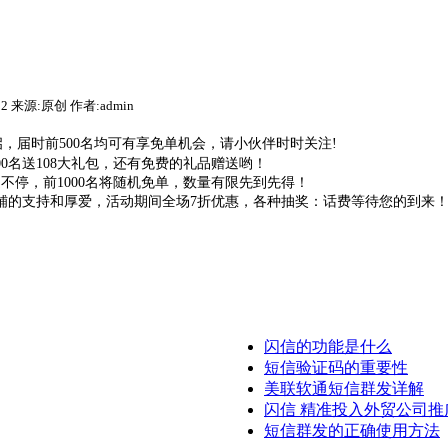
:12 来源:原创 作者:admin
，届时前500名均可有享免单机会，请小伙伴时时关注!
000名送108大礼包，还有免费的礼品赠送哟！
送不停，前1000名将随机免单，数量有限先到先得！
铺的支持和厚爱，活动期间全场7折优惠，各种抽奖：话费等待您的到来
！
闪信的功能是什么
短信验证码的重要性
美联软通短信群发详解
闪信 精准投入外贸公司推
短信群发的正确使用方法