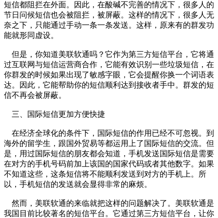
短信都阻拦在外面。因此，在酸碱不完善的情况下，很多人的
节日问候短信也会被阻拦，被屏蔽。这样的情况下，很多人无
奈之下，只能通过手动一条一条发送。这样，原来有的群发功
能就形同虚设。
但是，你知道美联软通吗？它作为第三方短信平台，它将通
过互联网与短信运营商合作，它能有效识别一些垃圾短信，在
你群发的时候如果出现了敏感字眼，它会提醒你换一个词语表
达。因此，它能帮助你的短信顺利达到接收者手中。群发的短
信不再会被屏蔽。
三、国际短信更加方便快捷
在经济全球化的条件下，国际短信的作用已经不可忽视。到
海外的留学生，跟国外贸易等都运用上了国际短信的交流。但
是，用过国际短信的朋友都会知道，手机发送国际短信是需要
在对方的手机号码前加上该国的国家代码或者其他数字。如果
不知道这些，这条短信将不能顺利发送到对方的手机上。所
以，手机短信的发送就会显得非常的麻烦。
然而，美联软通的来临就把这样的问题解决了。美联软通是
我国目前比较著名的短信平台。它通过第三方短信平台，让你