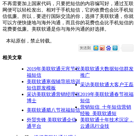
不再需要加上国家代码，只要把短信的内容编写好，通过互联
网便可以轻松发出。相对于手机短信，它的收费也会比手机短
信低廉。所以，要进行国际交流的你，选择了美联软通，你就
可以方便快捷地与海外沟通，而且你的花费也会比手机短信的
花费要低廉。美联软通是你与海外沟通的好选择。
本站原创，禁止转载。
相关文章
2019年美联软通元宵节祝
美联软通大数据短信群发
福短信
推广
美联软通寒假辅导班培训
采访美联软通大客户王磊
短信群发模板
采访美联软通营销经理张
2019年美联软通春节祝福
博士
短信
营销短信_十年短信营销
美联软通腊八节祝福短信
经验_美联软通短
外贸先锋 美联软通企信
美联软通十年技术沉淀，
通平台
云通讯行业技