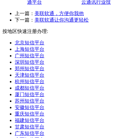
通平台
云通讯行业技
上一篇：
美联软通，方便你我他
下一篇：
美联软通让你沟通更轻松
按地区快速注册办理:
北京短信平台
上海短信平台
广州短信平台
深圳短信平台
郑州短信平台
天津短信平台
杭州短信平台
成都短信平台
厦门短信平台
苏州短信平台
安徽短信平台
重庆短信平台
福建短信平台
甘肃短信平台
广东短信平台