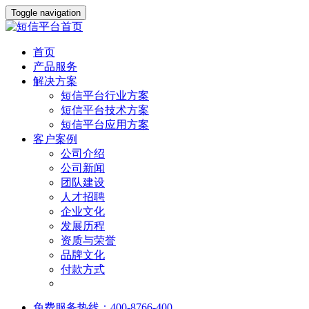
Toggle navigation
首页
产品服务
解决方案
短信平台行业方案
短信平台技术方案
短信平台应用方案
客户案例
公司介绍
公司新闻
团队建设
人才招聘
企业文化
发展历程
资质与荣誉
品牌文化
付款方式
免费服务热线：400-8766-400