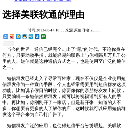
选择美联软通的理由
时间:2013-08-14 10:35 来源:原创 作者:admin
当今的世界，通信已经完全走出了“吼”的时代。不论你身在
何方，只要动动手指，就能轻易的联系上与你相隔几万几千公
里的人。短信就是这种通信方式之一，也是使用至广泛的通信
之一。
短信群发已经走入了寻常百姓家，现在不仅仅是企业使用短
信群发作为一种宣传手段，个人也经常需要用到短信群发这项
功能。比如说节假日的时候，你要像你的亲朋好友发出问候，
只要编辑一条短信然后群发，就可以将祝福送到所有人的手
中。再比如，你刚刚开了一家店，但是新开张，知道的人不
多，你想要有更多的人了解你的店，这时候就可以应用短信群
发这个平台来为自己打广告了。
短信群发广泛的应用，也使得短信平台纷纷崛起。美联软