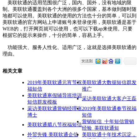
美联软通的适用范围很广泛，国内、国外，没有地域的限
制。美联软通覆盖到各个大洲的很多个国家，基本做到随时随
地都可以使用。美联软通的使用的方法也十分的简单，可以到
美联软通的官方网站上申请账号来登录使用，美联软通是基于
WEB的，打开网页就可以使用，也可以下载ap来使用。只要
根据它的提示来操作，十分的简单，容易上手。
功能强大、服务人性化、适用广泛，这就是选择美联软通的
理由。
相关文章
2019年美联软通元宵节祝
美联软通大数据短信群发
福短信
推广
美联软通寒假辅导班培训
采访美联软通大客户王磊
短信群发模板
采访美联软通营销经理张
2019年美联软通春节祝福
博士
短信
营销短信_十年短信营销
美联软通腊八节祝福短信
经验_美联软通短
外贸先锋 美联软通企信
美联软通十年技术沉淀，