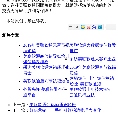
傲，选择美联软通国际短信群发，就是选择筑梦成功的利器--
交流无障碍，胜利有保障！
本站原创，禁止转载。
相关文章
2019年美联软通元宵节祝
美联软通大数据短信群发
福短信
推广
美联软通寒假辅导班培训
采访美联软通大客户王磊
短信群发模板
采访美联软通营销经理张
2019年美联软通春节祝福
博士
短信
营销短信_十年短信营销
美联软通腊八节祝福短信
经验_美联软通短
外贸先锋 美联软通企信
美联软通十年技术沉淀，
通平台
云通讯行业技
上一篇：
美联软通让你沟通更轻松
下一篇：
短信营销——手机引领的消费理念变化