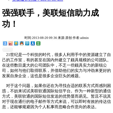
强强联手，美联短信助力成
功！
时间:2013-08-20 09:36 来源:原创 作者:admin
21世纪是一个科技的时代，很多人利用手中的资源建立了自
己的工作室，有的甚至在国内外建立了颇具规模的公司团队。
在这些数目庞大的公司团队中，不乏一些颇具实力的新锐公
司，如何与他们取得联系，并借助他们的实力与冲劲来更好的
发展自身企业，这也是很多企业巨头的难题。
对于这个问题，如果你还在为寻找合适的联系方式而感到困
惑，不妨来试试美联软通国际短信平台。作为一种新型的通信
方式，美联软通的国际短信发送的优势显而易见。暂且不说其
对于现在通行的电子邮件等方式来说，可以即时有效的传达信
息，还能够规避因为个人私事而忽略合作意向的表达。