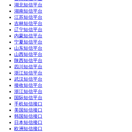
湖北短信平台
湖南短信平台
江苏短信平台
吉林短信平台
辽宁短信平台
内蒙短信平台
宁夏短信平台
山东短信平台
山西短信平台
陕西短信平台
四川短信平台
浙江短信平台
武汉短信平台
接收短信平台
浙江短信平台
国际短信平台
手机短信接口
美国短信接口
韩国短信接口
日本短信接口
欧洲短信接口