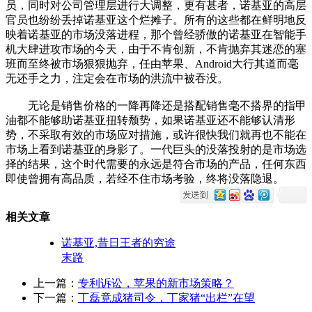
员，同时对公司管理层进行大调整，更有甚者，诺基亚的高层
官员也纷纷丢掉诺基亚这个烂摊子。所有的这些都在鲜明地反
映着诺基亚的市场没落进程，那个曾经骄傲的诺基亚在智能手
机大肆进攻市场的今天，由于不肯创新，不肯抛弃其迷恋的塞
班而至终被市场狠狠抛弃，任由苹果、Android大行其道而毫
无还手之力，注定会在市场的洪流中被吞没。
无论是销售价格的一降再降还是搭配销售毫不搭界的指甲
油都不能够助诺基亚扭转颓势，如果诺基亚还不能够认清形
势，不采取有效的市场应对措施，或许很快我们就再也不能在
市场上看到诺基亚的身影了。一代巨头的没落投射的是市场选
择的结果，这个时代需要的永远是符合市场的产品，任何东西
即使曾拥有高品质，若经不住市场考验，终将没落隐退。
相关文章
诺基亚,昔日王者的穷途
末路
上一篇：
专利诉讼，苹果的新市场策略？
下一篇：
丁磊竟成猪司令，丁家猪“出栏”在望