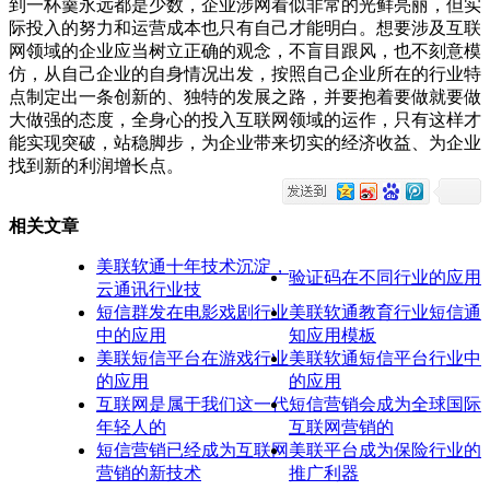
到一杯羹永远都是少数，企业涉网看似非常的光鲜亮丽，但实
际投入的努力和运营成本也只有自己才能明白。想要涉及互联
网领域的企业应当树立正确的观念，不盲目跟风，也不刻意模
仿，从自己企业的自身情况出发，按照自己企业所在的行业特
点制定出一条创新的、独特的发展之路，并要抱着要做就要做
大做强的态度，全身心的投入互联网领域的运作，只有这样才
能实现突破，站稳脚步，为企业带来切实的经济收益、为企业
找到新的利润增长点。
相关文章
美联软通十年技术沉淀，
验证码在不同行业的应用
云通讯行业技
短信群发在电影戏剧行业
美联软通教育行业短信通
中的应用
知应用模板
美联短信平台在游戏行业
美联软通短信平台行业中
的应用
的应用
互联网是属于我们这一代
短信营销会成为全球国际
年轻人的
互联网营销的
短信营销已经成为互联网
美联平台成为保险行业的
营销的新技术
推广利器