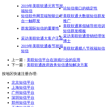
2019年美联软通元宵节祝
论短信接口的稳定性
福短信
短信软件网页端智能云平
美联软通大数据短信群发
台一触即发
推广
美联软通寒假辅导班培训
群发国际短信的重要性
短信群发模板
采访美联软通营销经理张
采访美联软通大客户王磊
博士
2019年美联软通春节祝福
美联软通腊八节祝福短信
短信
上一篇：
美联短信平台在游戏行业的应用
下一篇：
美联软通政府政务短信通知解决方案
按地区快速注册办理:
北京短信平台
上海短信平台
广州短信平台
深圳短信平台
郑州短信平台