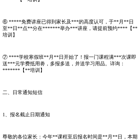
⑥ *****免费讲座已得到家长及***的高度认可，于**月**日
至**日**点**分在*******举办***讲座，请提前预约****【**
培训】
⑦ ****学校寒假班**月**日开始了！报一门课程满***次课即
送***元学费抵用劵，多报多送，并送学习用品。详询：
*******【**培训】
二、日常通知短信
1、报名截止日期通知
尊敬的各位家长：今年**课程至后报名时间是**月**日，本期