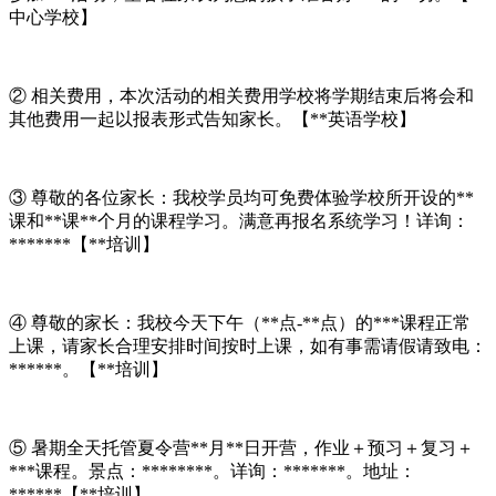
中心学校】
② 相关费用，本次活动的相关费用学校将学期结束后将会和
其他费用一起以报表形式告知家长。【**英语学校】
③ 尊敬的各位家长：我校学员均可免费体验学校所开设的**
课和**课**个月的课程学习。满意再报名系统学习！详询：
*******【**培训】
④ 尊敬的家长：我校今天下午（**点-**点）的***课程正常
上课，请家长合理安排时间按时上课，如有事需请假请致电：
******。【**培训】
⑤ 暑期全天托管夏令营**月**日开营，作业＋预习＋复习＋
***课程。景点：********。详询：*******。地址：
******【**培训】