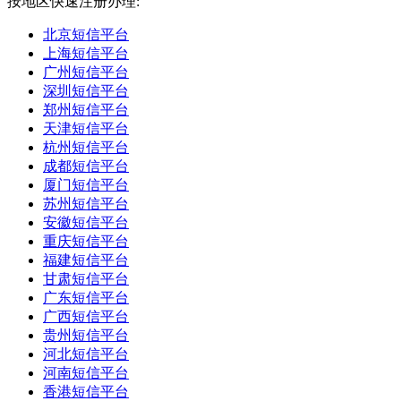
按地区快速注册办理:
北京短信平台
上海短信平台
广州短信平台
深圳短信平台
郑州短信平台
天津短信平台
杭州短信平台
成都短信平台
厦门短信平台
苏州短信平台
安徽短信平台
重庆短信平台
福建短信平台
甘肃短信平台
广东短信平台
广西短信平台
贵州短信平台
河北短信平台
河南短信平台
香港短信平台