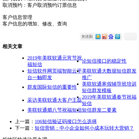
取消预约：客户取消预约订票信息
客户信息管理
客户信息的增加、修改、查询
相关文章
2019年美联软通元宵节祝
论短信接口的稳定性
福短信
短信软件网页端智能云平
美联软通大数据短信群发
台一触即发
推广
美联软通寒假辅导班培训
群发国际短信的重要性
短信群发模板
2019年美联软通春节祝福
采访美联软通大客户王磊
短信
美联软通腊八节祝福短信
短信群发二要素
上一篇：
106短信验证码接口怎么选择
下一篇：
短信营销：中小企业如何小成本玩转大营销？