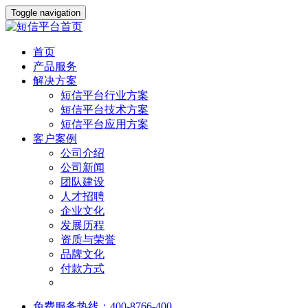
Toggle navigation
首页
产品服务
解决方案
短信平台行业方案
短信平台技术方案
短信平台应用方案
客户案例
公司介绍
公司新闻
团队建设
人才招聘
企业文化
发展历程
资质与荣誉
品牌文化
付款方式
免费服务热线：400-8766-400