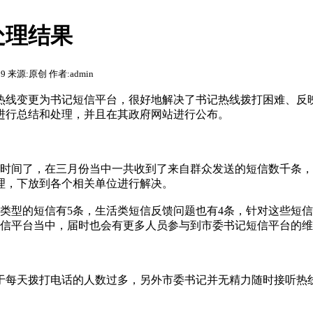
处理结果
:29 来源:原创 作者:admin
线变更为书记短信平台，很好地解决了书记热线拨打困难、反
进行总结和处理，并且在其政府网站进行公布。
时间了，在三月份当中一共收到了来自群众发送的短信数千条，
理，下放到各个相关单位进行解决。
类型的短信有5条，生活类短信反馈问题也有4条，针对这些短
短信平台当中，届时也会有更多人员参与到市委书记短信平台的
每天拨打电话的人数过多，另外市委书记并无精力随时接听热