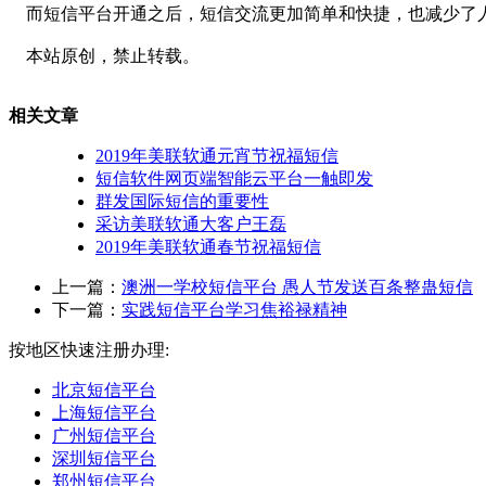
而短信平台开通之后，短信交流更加简单和快捷，也减少了
本站原创，禁止转载。
相关文章
2019年美联软通元宵节祝福短信
短信软件网页端智能云平台一触即发
群发国际短信的重要性
采访美联软通大客户王磊
2019年美联软通春节祝福短信
上一篇：
澳洲一学校短信平台 愚人节发送百条整蛊短信
下一篇：
实践短信平台学习焦裕禄精神
按地区快速注册办理:
北京短信平台
上海短信平台
广州短信平台
深圳短信平台
郑州短信平台