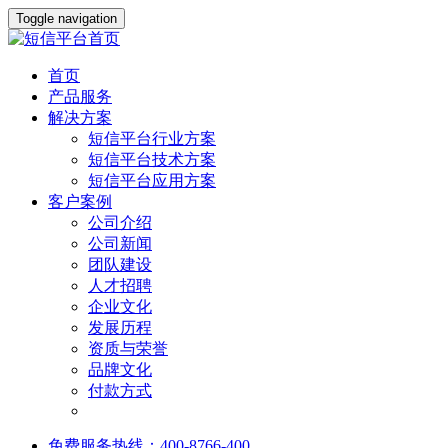
Toggle navigation
首页
产品服务
解决方案
短信平台行业方案
短信平台技术方案
短信平台应用方案
客户案例
公司介绍
公司新闻
团队建设
人才招聘
企业文化
发展历程
资质与荣誉
品牌文化
付款方式
免费服务热线：400-8766-400