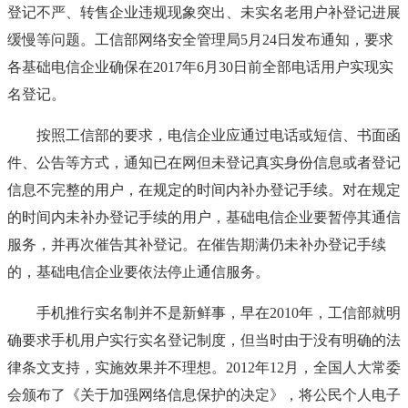
登记不严、转售企业违规现象突出、未实名老用户补登记进展
缓慢等问题。工信部网络安全管理局5月24日发布通知，要求
各基础电信企业确保在2017年6月30日前全部电话用户实现实
名登记。
按照工信部的要求，电信企业应通过电话或短信、书面函
件、公告等方式，通知已在网但未登记真实身份信息或者登记
信息不完整的用户，在规定的时间内补办登记手续。对在规定
的时间内未补办登记手续的用户，基础电信企业要暂停其通信
服务，并再次催告其补登记。在催告期满仍未补办登记手续
的，基础电信企业要依法停止通信服务。
手机推行实名制并不是新鲜事，早在2010年，工信部就明
确要求手机用户实行实名登记制度，但当时由于没有明确的法
律条文支持，实施效果并不理想。2012年12月，全国人大常委
会颁布了《关于加强网络信息保护的决定》，将公民个人电子