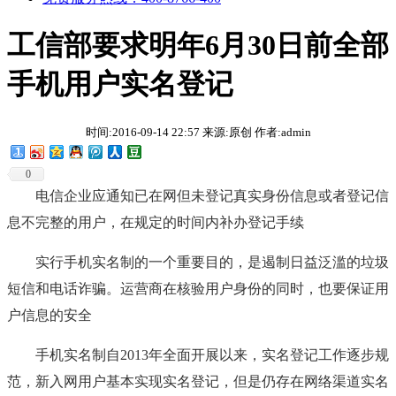
工信部要求明年6月30日前全部
手机用户实名登记
时间:2016-09-14 22:57 来源:原创 作者:admin
0
电信企业应通知已在网但未登记真实身份信息或者登记信
息不完整的用户，在规定的时间内补办登记手续
实行手机实名制的一个重要目的，是遏制日益泛滥的垃圾
短信和电话诈骗。运营商在核验用户身份的同时，也要保证用
户信息的安全
手机实名制自2013年全面开展以来，实名登记工作逐步规
范，新入网用户基本实现实名登记，但是仍存在网络渠道实名