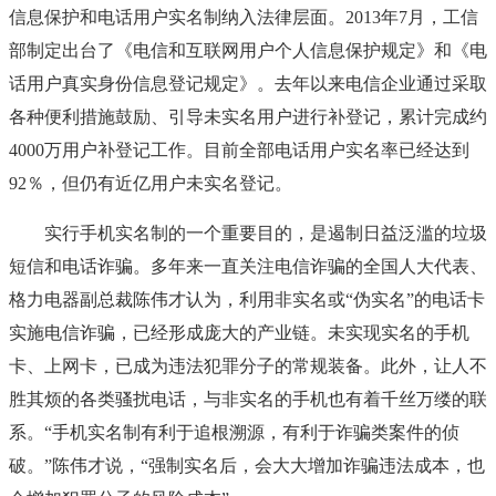
信息保护和电话用户实名制纳入法律层面。2013年7月，工信
部制定出台了《电信和互联网用户个人信息保护规定》和《电
话用户真实身份信息登记规定》。去年以来电信企业通过采取
各种便利措施鼓励、引导未实名用户进行补登记，累计完成约
4000万用户补登记工作。目前全部电话用户实名率已经达到
92％，但仍有近亿用户未实名登记。
实行手机实名制的一个重要目的，是遏制日益泛滥的垃圾
短信和电话诈骗。多年来一直关注电信诈骗的全国人大代表、
格力电器副总裁陈伟才认为，利用非实名或“伪实名”的电话卡
实施电信诈骗，已经形成庞大的产业链。未实现实名的手机
卡、上网卡，已成为违法犯罪分子的常规装备。此外，让人不
胜其烦的各类骚扰电话，与非实名的手机也有着千丝万缕的联
系。“手机实名制有利于追根溯源，有利于诈骗类案件的侦
破。”陈伟才说，“强制实名后，会大大增加诈骗违法成本，也