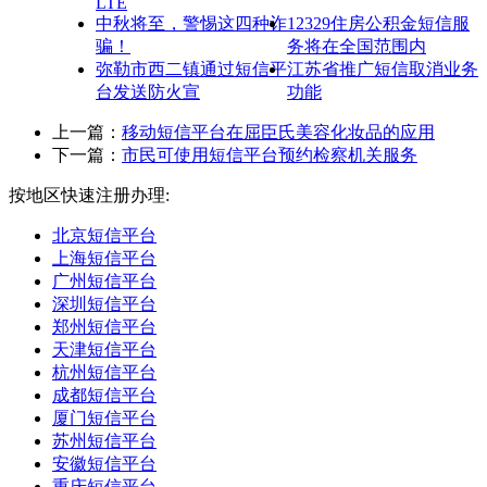
LTE
中秋将至，警惕这四种诈
12329住房公积金短信服
骗！
务将在全国范围内
弥勒市西二镇通过短信平
江苏省推广短信取消业务
台发送防火宣
功能
上一篇：
移动短信平台在屈臣氏美容化妆品的应用
下一篇：
市民可使用短信平台预约检察机关服务
按地区快速注册办理:
北京短信平台
上海短信平台
广州短信平台
深圳短信平台
郑州短信平台
天津短信平台
杭州短信平台
成都短信平台
厦门短信平台
苏州短信平台
安徽短信平台
重庆短信平台