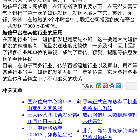
短信平台建立完成后，在江苏省政府的要求下，在高温灾害天
气下进行了第一次的短信发送，发送区域为南京、苏州、无
锡、常州，在短短的3个小时当中，联通公司搭建的短信平台
一共发送了800万条短信。
短信平台在其他行业的应用
在其他行业当中，短信群发也是屡见不鲜，这主要是因为短信
群发的精准度高，而且发送速度比较快，十分及时，因此受到
了很多企业和单位的重视，成为了宣传、预警、提醒等信息发
送的至佳途径。
目前，在电子商务行业、传统百货流通行业以及家电、房产等
普通行业当中，短信群发的占据了一定的位置，它为各行各业
的宣传和营销立下了不可磨灭的功劳。
相关文章
国家信息中心将1.98万家
黑莓正式宣布放弃手机业
电商列入网购黑
务将专心做软
三大运营商联合发公告：
成都将借用大数据精准打
10月15日未实名
击伪基站
中国电信将放弃
北京：新生儿疾病筛查结
CDMA，频段让出给
果将以短信方