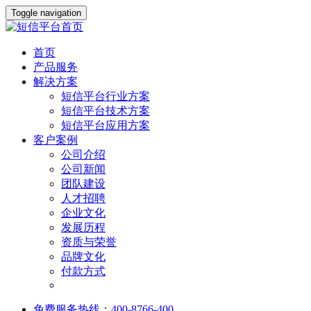
Toggle navigation
首页
产品服务
解决方案
短信平台行业方案
短信平台技术方案
短信平台应用方案
客户案例
公司介绍
公司新闻
团队建设
人才招聘
企业文化
发展历程
资质与荣誉
品牌文化
付款方式
免费服务热线：400-8766-400