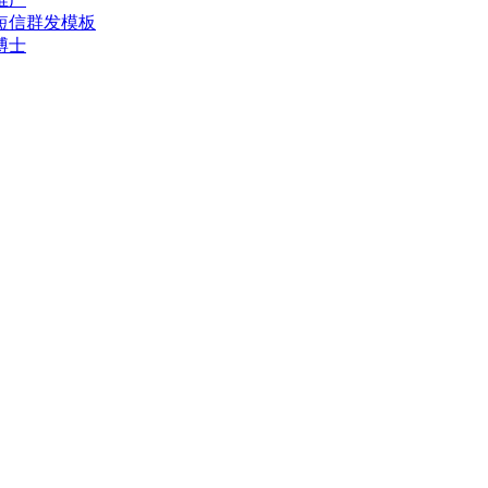
短信群发模板
博士