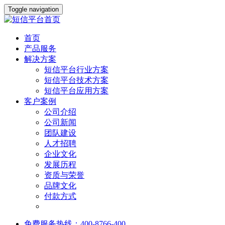
Toggle navigation
首页
产品服务
解决方案
短信平台行业方案
短信平台技术方案
短信平台应用方案
客户案例
公司介绍
公司新闻
团队建设
人才招聘
企业文化
发展历程
资质与荣誉
品牌文化
付款方式
免费服务热线：400-8766-400