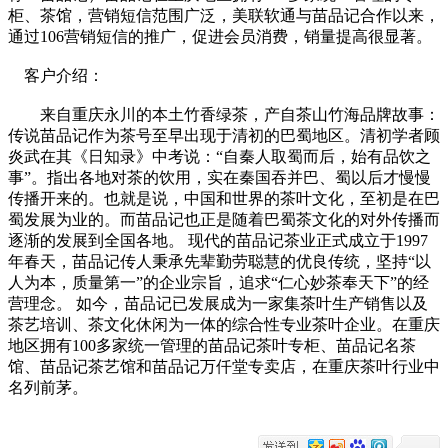
柜、茶馆，营销短信范围广泛，美联软通与苗品记合作以来，
通过106营销短信的推广，促进会员消费，销量提高很显著。
客户介绍：
来自重庆永川的本土竹香绿茶，产自茶山竹海品牌故事：
传说苗品记作为茶号至早出现于清初的巴蜀地区。清初学者顾
炎武在其《日知录》中考说：“自秦人取蜀而后，始有品饮之
事”。指出各地对茶的饮用，实在秦国吞并巴、蜀以后才慢慢
传播开来的。也就是说，中国和世界的茶叶文化，至初是在巴
蜀发展为业的。而苗品记也正是随着巴蜀茶文化的对外传播而
逐渐的发展到全国各地。 现代的苗品记茶业正式成立于1997
年春天，苗品记传人秉承先辈勤劳聪慧的优良传统，坚持“以
人为本，质量第一”的企业宗旨，追求“仁心妙茶奉天下”的经
营理念。 如今，苗品记已发展成为一家集茶叶生产销售以及
茶艺培训、茶文化休闲为一体的综合性专业茶叶企业。在重庆
地区拥有100多家统一管理的苗品记茶叶专柜、苗品记名茶
馆、苗品记茶艺馆和苗品记万仟堂专卖店，在重庆茶叶行业中
名列前茅。