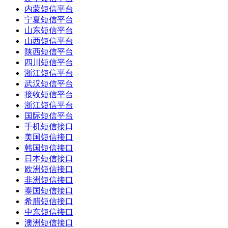
内蒙短信平台
宁夏短信平台
山东短信平台
山西短信平台
陕西短信平台
四川短信平台
浙江短信平台
武汉短信平台
接收短信平台
浙江短信平台
国际短信平台
手机短信接口
美国短信接口
韩国短信接口
日本短信接口
欧洲短信接口
非洲短信接口
泰国短信接口
希腊短信接口
中东短信接口
澳洲短信接口