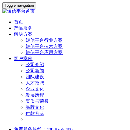
Toggle navigation
首页
产品服务
解决方案
短信平台行业方案
短信平台技术方案
短信平台应用方案
客户案例
公司介绍
公司新闻
团队建设
人才招聘
企业文化
发展历程
资质与荣誉
品牌文化
付款方式
免费服务热线：400-8766-400