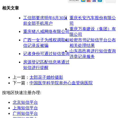
相关文章
工信部要求明年6月30日
重庆长安汽车股份有限公
前全部手机用户
司
重庆万泰建设（集团）有
重庆猪八戒网络有限公司
限公司
广西一女子为维权调取短
哈密市书记短信平台公布
信记录反被骗
相关处理结果
山东昌邑将进行短信查询
记者身份可通过短信查询
违章记录服务
房源登记匹配信息将通过
短信进行提醒
上一篇：
太郎花子婚纱摄影
下一篇：
中国医学科学院阜外心血管病医院
按地区快速注册办理:
北京短信平台
上海短信平台
广州短信平台