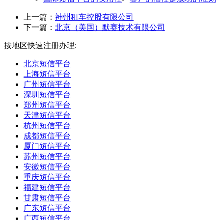
上一篇：
神州租车控股有限公司
下一篇：
北京（美国）默赛技术有限公司
按地区快速注册办理:
北京短信平台
上海短信平台
广州短信平台
深圳短信平台
郑州短信平台
天津短信平台
杭州短信平台
成都短信平台
厦门短信平台
苏州短信平台
安徽短信平台
重庆短信平台
福建短信平台
甘肃短信平台
广东短信平台
广西短信平台