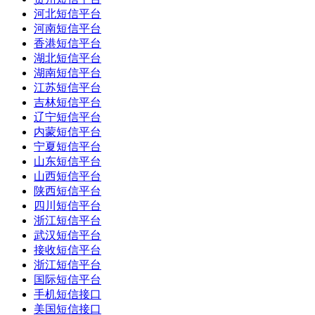
河北短信平台
河南短信平台
香港短信平台
湖北短信平台
湖南短信平台
江苏短信平台
吉林短信平台
辽宁短信平台
内蒙短信平台
宁夏短信平台
山东短信平台
山西短信平台
陕西短信平台
四川短信平台
浙江短信平台
武汉短信平台
接收短信平台
浙江短信平台
国际短信平台
手机短信接口
美国短信接口