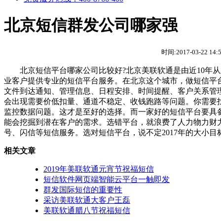
北京短信群发公司哪家强
时间:2017-03-22 14
北京短信平台哪家公司比较好?北京美联软通是由近10年从
业客户提供专业的短信平台服务。在北京这个城市，做短信平
文件到达通知、管理信息、日程安排、时间提醒、客户关系管
会出现需要价低扣量、通道不稳定、收钱跑路等问题。你需要
监控数据问题。这才是至好的选择。而一家好的短信平台要具
能会挖掘到潜在客户的需求。选错平台，就浪费了人力物力财
号、闪信等短信服务。选对短信平台，说不定2017年的大小
相关文章
2019年美联软通元宵节祝福短信
短信软件网页端智能云平台一触即发
群发国际短信的重要性
采访美联软通大客户王磊
美联软通腊八节祝福短信