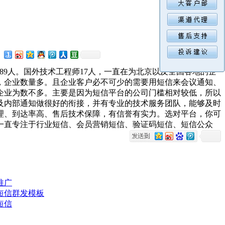
89人。国外技术工程师17人，一直在为北京以及全国各地的企
，企业数量多。且企业客户必不可少的需要用短信来会议通知、
企业为数不多。主要是因为短信平台的公司门槛相对较低，所以
及内部通知做很好的衔接，并有专业的技术服务团队，能够及时
理、到达率高、售后技术保障，有信誉有实力。选对平台，你可
一直专注于行业短信、会员营销短信、验证码短信、短信公众
推广
短信群发模板
短信