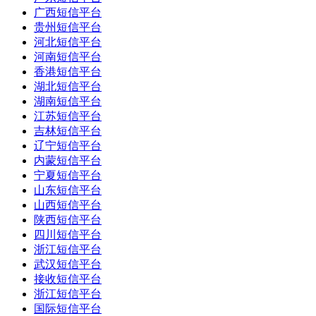
广西短信平台
贵州短信平台
河北短信平台
河南短信平台
香港短信平台
湖北短信平台
湖南短信平台
江苏短信平台
吉林短信平台
辽宁短信平台
内蒙短信平台
宁夏短信平台
山东短信平台
山西短信平台
陕西短信平台
四川短信平台
浙江短信平台
武汉短信平台
接收短信平台
浙江短信平台
国际短信平台