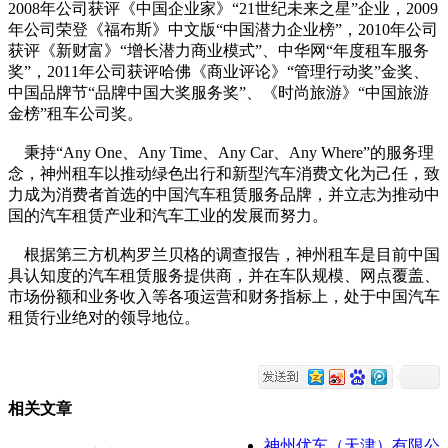
2008年公司获评《中国企业家》“21世纪未来之星”企业，2009
年公司荣登《福布斯》中文版“中国潜力企业榜”，2010年公司
获评《新财富》“增长潜力商业模式”、中华网“年度租车服务
奖”，2011年公司获评哈佛《商业评论》“管理行动奖”金奖、
中国品牌节“品牌中国大奖服务奖”、《时尚旅游》“中国旅游
金榜”租车公司奖。
秉持“Any One、Any Time、Any Car、Any Where”的服务理
念，神州租车以推动绿色出行和新型汽车消费文化为己任，致
力成为消费者首选的中国汽车租赁服务品牌，并立志为推动中
国的汽车租赁产业和汽车工业的发展而努力。
根据第三方机构罗兰贝格的调查报告，神州租车是目前中国
具认知度的汽车租赁服务提供商，并在车队规模、网点覆盖、
市场份额和业务收入等各项运营和财务指标上，处于中国汽车
租赁行业绝对的领导地位。
相关文章
神州优车（天津）有限公