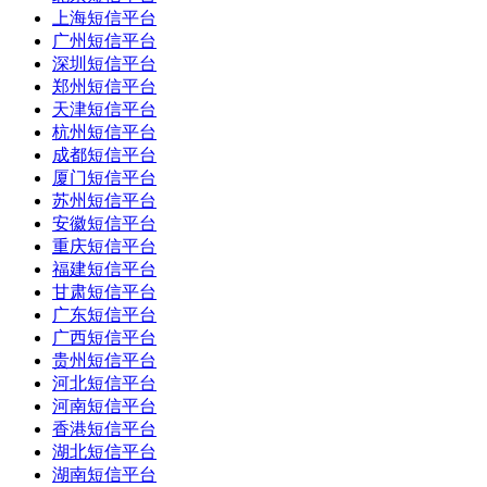
上海短信平台
广州短信平台
深圳短信平台
郑州短信平台
天津短信平台
杭州短信平台
成都短信平台
厦门短信平台
苏州短信平台
安徽短信平台
重庆短信平台
福建短信平台
甘肃短信平台
广东短信平台
广西短信平台
贵州短信平台
河北短信平台
河南短信平台
香港短信平台
湖北短信平台
湖南短信平台