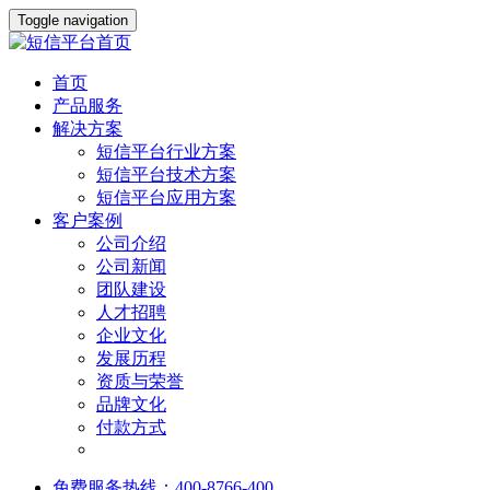
Toggle navigation
首页
产品服务
解决方案
短信平台行业方案
短信平台技术方案
短信平台应用方案
客户案例
公司介绍
公司新闻
团队建设
人才招聘
企业文化
发展历程
资质与荣誉
品牌文化
付款方式
免费服务热线：400-8766-400