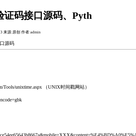
信验证码接口源码、Pyth
:03 来源:原创 作者:admin
接口源码
m/Tools/unixtime.aspx （UNIX时间戳网站）
ode=gbk
8842ce54ee65643b8667a&mobile=XXX&content=%E4%BD%A0