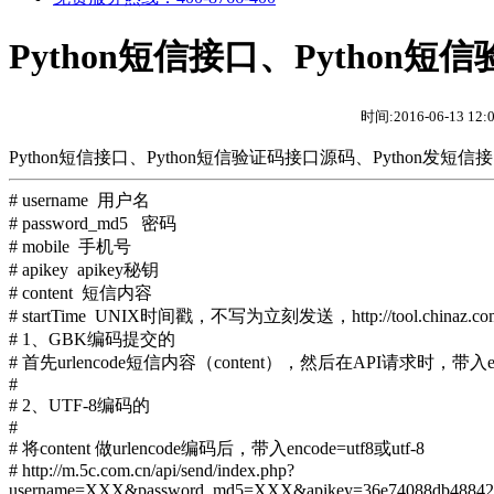
Python短信接口、Python短
时间:2016-06-13 12
Python短信接口、Python短信验证码接口源码、Python发短信
# username 用户名
# password_md5 密码
# mobile 手机号
# apikey apikey秘钥
# content 短信内容
# startTime UNIX时间戳，不写为立刻发送，http://tool.chinaz.co
# 1、GBK编码提交的
#
首先urlencode短信内容（content），然后在API请求时，带入enc
#
#
2、UTF-8编码的
#
#
将content 做urlencode编码后，带入encode=utf8或utf-8
#
http://m.5c.com.cn/api/send/index.php?
username=XXX&password_md5=XXX&apikey=36e74088db4