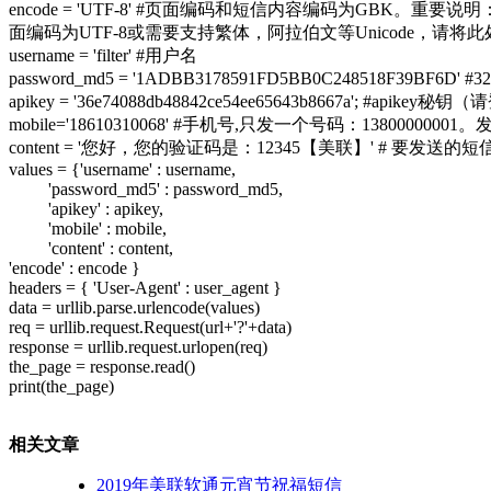
encode = 'UTF-8'
#页面编码和短信内容编码为GBK。重要说明：如
面编码为UTF-8或需要支持繁体，阿拉伯文等Unicode，请将此处
username = 'filter'
#用户名
password_md5 = '1ADBB3178591FD5BB0C248518F39BF6D'
#
apikey = '36e74088db48842ce54ee65643b8667a';
#apikey秘钥（请
mobile='18610310068'
#手机号,只发一个号码：13800000001。发多
content = '您好，您的验证码是：12345【美联】'
# 要发送的
values = {'username' : username,
'password_md5' : password_md5,
'apikey' : apikey,
'mobile' : mobile,
'content' : content,
'encode' : encode }
headers = { 'User-Agent' : user_agent }
data = urllib.parse.urlencode(values)
req = urllib.request.Request(url+'?'+data)
response = urllib.request.urlopen(req)
the_page = response.read()
print(the_page)
相关文章
2019年美联软通元宵节祝福短信