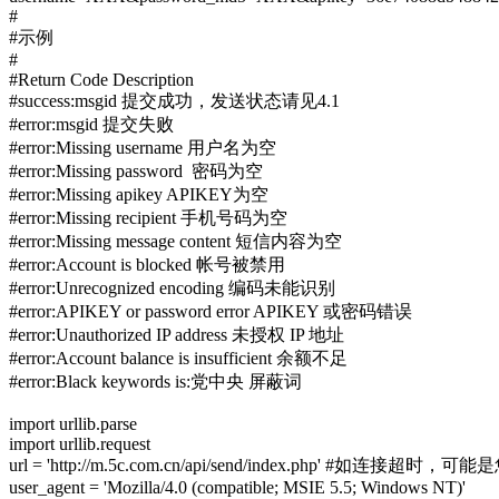
#
#示例
#
#Return Code
Description
#success:msgid
提交成功，发送状态请见4.1
#error:msgid
提交失败
#error:Missing username
用户名为空
#error:Missing password
密码为空
#error:Missing apikey
APIKEY为空
#error:Missing recipient
手机号码为空
#error:Missing message content
短信内容为空
#error:Account is blocked
帐号被禁用
#error:Unrecognized encoding
编码未能识别
#error:APIKEY or password error
APIKEY 或密码错误
#error:Unauthorized IP address
未授权 IP 地址
#error:Account balance is insufficient
余额不足
#error:Black keywords is:党中央
屏蔽词
import urllib.parse
import urllib.request
url = 'http://m.5c.com.cn/api/send/index.php'
#如连接超时，可能是您服
user_agent = 'Mozilla/4.0 (compatible; MSIE 5.5; Windows NT)'