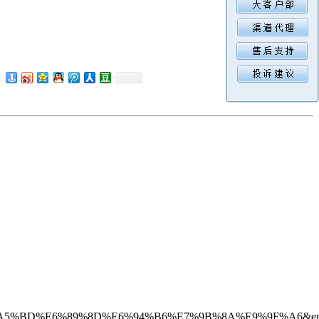
%E5%A5%BD%E6%89%8D%E6%94%B6%E7%9B%8A%E9%9F%A6&enc