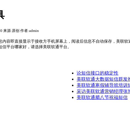
具
:40 来源:原创 作者:admin
息内容即直接显示于接收方手机屏幕上，阅读后信息不自动保存，美联
软
短信平台哪家好，请选择美联软通平台。
论短信接口的稳定性
美联软通大数据短信群发
美联软通寒假辅导班培训
采访美联软通营销经理张
美联软通腊八节祝福短信