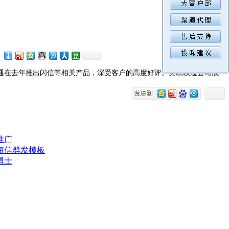
通在去年推出闪信等相关产品，深受客户的高度好评。美联软通公司成
推广
短信群发模板
博士