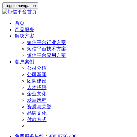
Toggle navigation
首页
产品服务
解决方案
短信平台行业方案
短信平台技术方案
短信平台应用方案
客户案例
公司介绍
公司新闻
团队建设
人才招聘
企业文化
发展历程
资质与荣誉
品牌文化
付款方式
免费服务热线：400-8766-400