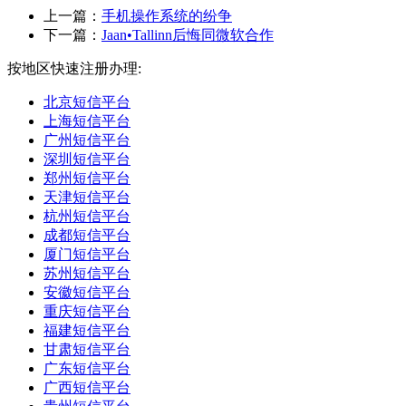
上一篇：
手机操作系统的纷争
下一篇：
Jaan•Tallinn后悔同微软合作
按地区快速注册办理:
北京短信平台
上海短信平台
广州短信平台
深圳短信平台
郑州短信平台
天津短信平台
杭州短信平台
成都短信平台
厦门短信平台
苏州短信平台
安徽短信平台
重庆短信平台
福建短信平台
甘肃短信平台
广东短信平台
广西短信平台