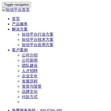
Toggle navigation
首页
产品服务
解决方案
短信平台行业方案
短信平台技术方案
短信平台应用方案
客户案例
公司介绍
公司新闻
团队建设
人才招聘
企业文化
发展历程
资质与荣誉
品牌文化
付款方式
免费服务热线：400-8766-400