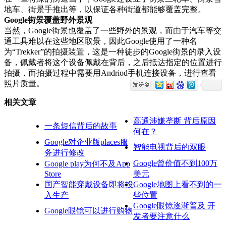
地车、街景手推出等，以保证各种街道都能够覆盖完整。
Google
街景覆盖野外景观
当然，Google街景也覆盖了一些野外的景观，而由于汽车等交
通工具难以在这些地区取景，因此Google使用了一种名
为“Trekker”的拍摄装置，这是一种徒步的Google街景的录入设
备，佩戴者将这个设备佩戴在背后，之后抵达指定的位置进行
拍摄，而拍摄过程中需要用Andriod手机连接设备，进行查看
照片质量。
相关文章
高通涉嫌垄断 背后原因
一条短信背后的故事
何在？
Google对企业版places服
智能电视背后的双眼
务进行修改
Google曾价值不到100万
Google play为何不及App
Store
美元
国产智能穿戴设备即将投
Google地图上看不到的一
入生产
些位置
Google眼镜逐渐普及 开
Google眼镜可以进行购物
发者要注意什么