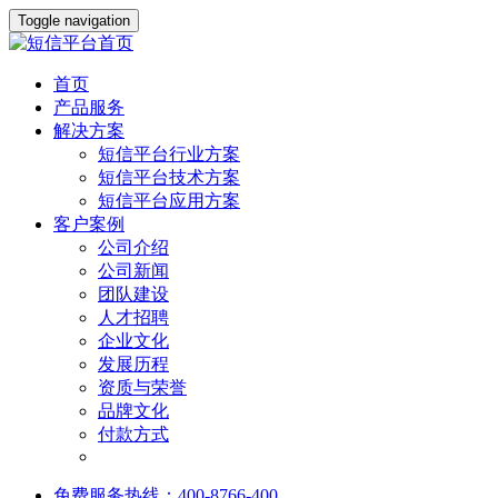
Toggle navigation
首页
产品服务
解决方案
短信平台行业方案
短信平台技术方案
短信平台应用方案
客户案例
公司介绍
公司新闻
团队建设
人才招聘
企业文化
发展历程
资质与荣誉
品牌文化
付款方式
免费服务热线：400-8766-400