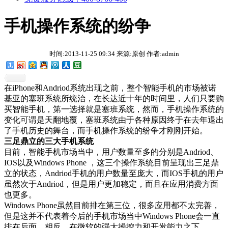
手机操作系统的纷争
时间:2013-11-25 09:34 来源:原创 作者:admin
在iPhone和Andriod系统出现之前，整个智能手机的市场被诺
基亚的塞班系统所统治，在长达近十年的时间里，人们只要购
买智能手机，第一选择就是塞班系统，然而，手机操作系统的
变化可谓是天翻地覆，塞班系统由于各种原因终于在去年退出
了手机历史的舞台，而手机操作系统的纷争才刚刚开始。
三足鼎立的三大手机系统
目前，智能手机市场当中，用户数量至多的分别是Andriod、
IOS以及Windows Phone ，这三个操作系统目前呈现出三足鼎
立的状态，Andriod手机的用户数量至庞大，而IOS手机的用户
虽然次于Andriod，但是用户更加稳定，而且在应用消费方面
也更多。
Windows Phone虽然目前排在第三位，很多应用都不太完善，
但是这并不代表着今后的手机市场当中Windows Phone会一直
排在后面，相反，在微软的强大操控力和开发能力之下，