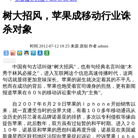
树大招风，苹果成移动行业诛
杀对象
时间:2012-07-12 19:25 来源:原创 作者:admin
中国有句古话叫做“树大招风”，也有句经典名言叫做“木
秀于林风必摧之”，进入互联网这个信息高速传播时代，这两
句话就显得更加意味深长。苹果的诞生就决定着其的不平凡，
然而在成功的背后，苹果也饱受着官司缠身的煎熬，更有新闻
报道苹果在６０％的移动诉讼案中成为“主角”。
自２００７年６月２９日苹果的Ｉｐｈｏｎｅ开始销售以
来，就一直遭受当时的业界大佬，有着１００多年移动通讯从
业历史的芬兰著名品牌诺基亚的排挤，多次以专利侵权等缘由
提告苹果，此后数年，双方虽有过短暂的和平时期。进入２０
１０年，诺基亚和苹果的恩怨纠葛再度升级，诺基亚在美国威
斯康星西区联邦地区法院向苹果提起诉讼，控诉苹果Ｉｐｈｏ