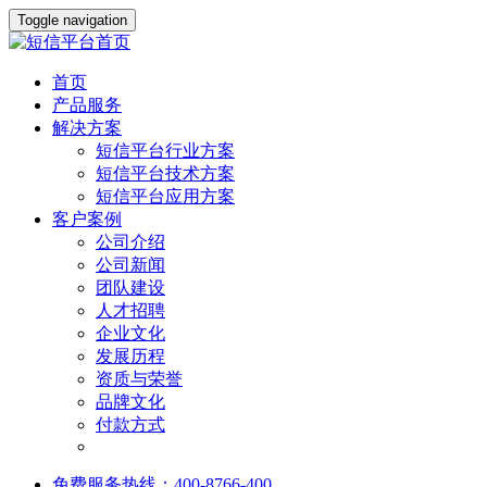
Toggle navigation
首页
产品服务
解决方案
短信平台行业方案
短信平台技术方案
短信平台应用方案
客户案例
公司介绍
公司新闻
团队建设
人才招聘
企业文化
发展历程
资质与荣誉
品牌文化
付款方式
免费服务热线：400-8766-400