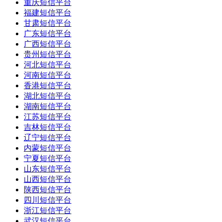
重庆短信平台
福建短信平台
甘肃短信平台
广东短信平台
广西短信平台
贵州短信平台
河北短信平台
河南短信平台
香港短信平台
湖北短信平台
湖南短信平台
江苏短信平台
吉林短信平台
辽宁短信平台
内蒙短信平台
宁夏短信平台
山东短信平台
山西短信平台
陕西短信平台
四川短信平台
浙江短信平台
武汉短信平台