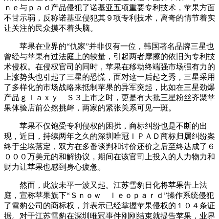
ｎｅ与ｐａｄ产品侵犯了诺基亚五项重要专利技术，苹果方面
不甘示弱，反称诺基亚侵犯其９项专利技术，离奇的情节着实
让关注的民众摸不着头脑。
苹果在业界的“仇家”并非仅有一位，韩国著名品牌三星也
曾经与苹果有过法庭上的较量，引起两者摩擦的依旧为专利技
术侵权。在侵权官司的同时，苹果在移动终端强市场强有力的
上涨势头也引起了三星的恐慌，面对这一后起之秀，三星采用
了多样化的市场战略来抵制苹果的异军突起，比如在三星劲爆
产品ｇｌａｘｙ Ｓ３上市之时，更是有大批三星粉丝齐聚苹
果体验店前公然挑衅，两家的紧张关系可见一斑。
苹果不仅饱受专利侵权的困扰，商标纠纷也是不断的出
现，近日，持续两年之久的深圳唯冠ＩＰＡＤ商标归属纠纷案
终于尘埃落定，双方在多番谈判和讨价还价之后至终达成了６
０００万美元的和解协议，期间在该官司上投入的人力物力和
财力让苹果也感到身心疲惫。
然而，此波未平一波又起。江苏雪豹日化将苹果告上法
庭，宣称苹果旗下“Ｓｎｏｗ ｌｅｏｐａｒｄ”操作系统侵犯
了雪豹公司的商标权，并表示已经掌握苹果侵权的１０４条证
据。对于江苏雪豹在深圳唯冠事件刚刚结束就提告苹果，业界