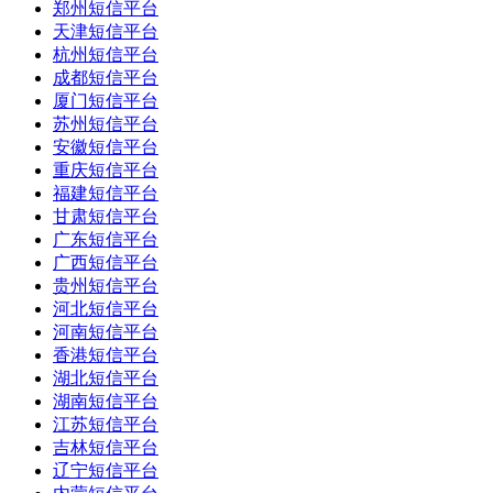
郑州短信平台
天津短信平台
杭州短信平台
成都短信平台
厦门短信平台
苏州短信平台
安徽短信平台
重庆短信平台
福建短信平台
甘肃短信平台
广东短信平台
广西短信平台
贵州短信平台
河北短信平台
河南短信平台
香港短信平台
湖北短信平台
湖南短信平台
江苏短信平台
吉林短信平台
辽宁短信平台