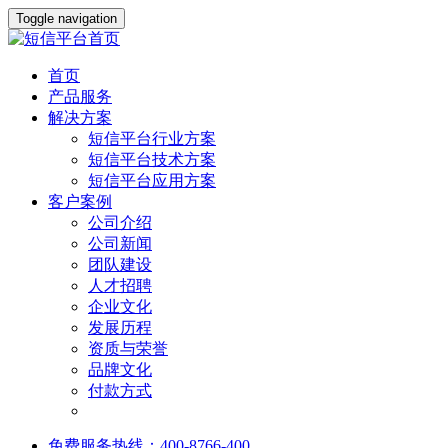
Toggle navigation
首页
产品服务
解决方案
短信平台行业方案
短信平台技术方案
短信平台应用方案
客户案例
公司介绍
公司新闻
团队建设
人才招聘
企业文化
发展历程
资质与荣誉
品牌文化
付款方式
免费服务热线：400-8766-400