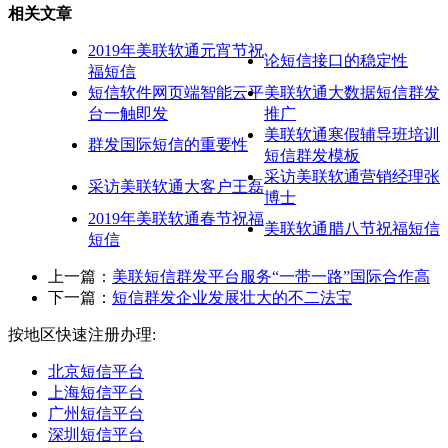
相关文章
2019年美联软通元宵节祝
论短信接口的稳定性
福短信
短信软件网页端智能云平
美联软通大数据短信群发
台一触即发
推广
美联软通寒假辅导班培训
群发国际短信的重要性
短信群发模板
采访美联软通营销经理张
采访美联软通大客户王磊
博士
2019年美联软通春节祝福
美联软通腊八节祝福短信
短信
上一篇：
美联短信群发平台服务“一带一路”国际合作高
下一篇：
短信群发企业发展壮大的不二法宝
按地区快速注册办理:
北京短信平台
上海短信平台
广州短信平台
深圳短信平台