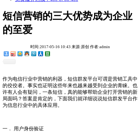
短信营销的三大优势成为企业
的至爱
时间:2017-05-16 10:43 来源:原创 作者:admin
作为电信行业中营销的利器，短信群发平台可谓是营销工具中
的佼佼者。事实也证明这些年来也越来越受到企业的青睐。也
许有人会有疑问，一条短信，真的能够帮助企业打开营销的新
局面吗？答案是肯定的，下面我们就详细说说短信群发平台作
为信息行业中的具体应用。
一． 用户身份验证