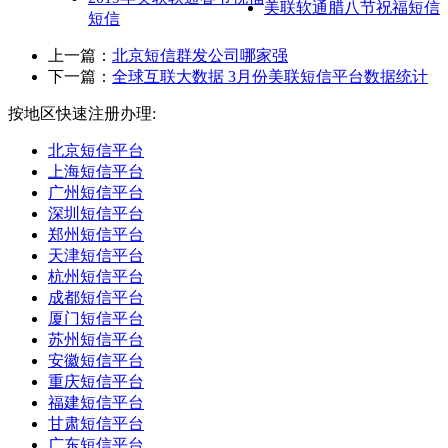
美联软通腊八节祝福短信
短信
上一篇：
北京短信群发公司哪家强
下一篇：
全球互联大数据 3月份美联短信平台数据统计
按地区快速注册办理:
北京短信平台
上海短信平台
广州短信平台
深圳短信平台
郑州短信平台
天津短信平台
杭州短信平台
成都短信平台
厦门短信平台
苏州短信平台
安徽短信平台
重庆短信平台
福建短信平台
甘肃短信平台
广东短信平台