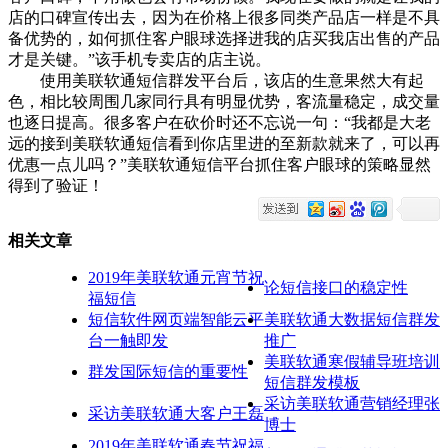
店的口碑宣传出
去，因为在价格上很多同类产品店一样是不具
备优势的，如何抓住客户眼球选择进我的店买我店出售的产品
才是关键。”该手机专卖店的店主说。
使用美联软通短信群发平台后，该店的生意果然大有起
色，相比较周围几家同行具有明显优势，客流量稳定，成交量
也逐日提高。很多客户在砍价时还不忘说一句：“我都是大老
远的接到美联软通
短信看到你店里进的至新款就来了，可以再
优惠一点儿吗？”美联软通短信平台抓住客户眼球的策略显然
得到了验证！
相关文章
2019年美联软通元宵节祝
论短信接口的稳定性
福短信
短信软件网页端智能云平
美联软通大数据短信群发
台一触即发
推广
美联软通寒假辅导班培训
群发国际短信的重要性
短信群发模板
采访美联软通营销经理张
采访美联软通大客户王磊
博士
2019年美联软通春节祝福