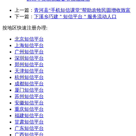
上一篇：
青河县“手机短信课堂”帮助农牧民圆增收致富
下一篇：
下溪乡巧建＂短信平台＂服务流动人口
按地区快速注册办理:
北京短信平台
上海短信平台
广州短信平台
深圳短信平台
郑州短信平台
天津短信平台
杭州短信平台
成都短信平台
厦门短信平台
苏州短信平台
安徽短信平台
重庆短信平台
福建短信平台
甘肃短信平台
广东短信平台
广西短信平台