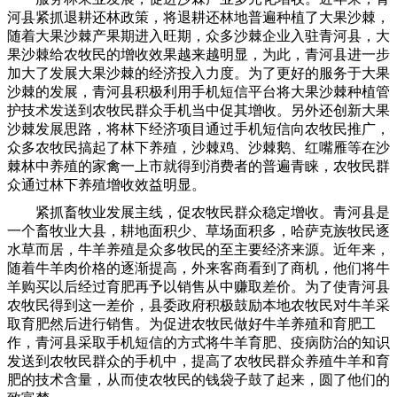
河县紧抓退耕还林政策，将退耕还林地普遍种植了大果沙棘，
随着大果沙棘产果期进入旺期，众多沙棘企业入驻青河县，大
果沙棘给农牧民的增收效果越来越明显，为此，青河县进一步
加大了发展大果沙棘的经济投入力度。为了更好的服务于大果
沙棘的发展，青河县积极利用手机短信平台将大果沙棘种植管
护技术发送到农牧民群众手机当中促其增收。另外还创新大果
沙棘发展思路，将林下经济项目通过手机短信向农牧民推广，
众多农牧民搞起了林下养殖，沙棘鸡、沙棘鹅、红嘴雁等在沙
棘林中养殖的家禽一上市就得到消费者的普遍青睐，农牧民群
众通过林下养殖增收效益明显。
紧抓畜牧业发展主线，促农牧民群众稳定增收。青河县是
一个畜牧业大县，耕地面积少、草场面积多，哈萨克族牧民逐
水草而居，牛羊养殖是众多牧民的至主要经济来源。近年来，
随着牛羊肉价格的逐渐提高，外来客商看到了商机，他们将牛
羊购买以后经过育肥再予以销售从中赚取差价。为了使青河县
农牧民得到这一差价，县委政府积极鼓励本地农牧民对牛羊采
取育肥然后进行销售。为促进农牧民做好牛羊养殖和育肥工
作，青河县采取手机短信的方式将牛羊育肥、疫病防治的知识
发送到农牧民群众的手机中，提高了农牧民群众养殖牛羊和育
肥的技术含量，从而使农牧民的钱袋子鼓了起来，圆了他们的