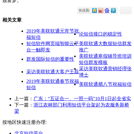
致富梦。
相关文章
2019年美联软通元宵节祝
论短信接口的稳定性
福短信
短信软件网页端智能云平
美联软通大数据短信群发
台一触即发
推广
美联软通寒假辅导班培训
群发国际短信的重要性
短信群发模板
采访美联软通营销经理张
采访美联软通大客户王磊
博士
2019年美联软通春节祝福
美联软通腊八节祝福短信
短信
上一篇：
广东：“五证合一、一照一码”10月1日起全省实
下一篇：
浙江农林部门利用短信平台架起为农服务新桥
梁
按地区快速注册办理:
北京短信平台