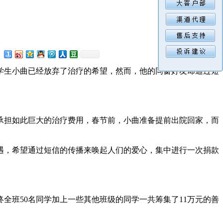
学生小曲已经放弃了治疗的希望，然而，他的同窗好友却通过短
承担如此巨大的治疗费用，春节前，小曲准备提前出院回家，而
遇，希望通过短信的传播来唤起人们的爱心，集中进行一次捐款
班50名同学加上一些其他班级的同学一共筹集了11万元的善