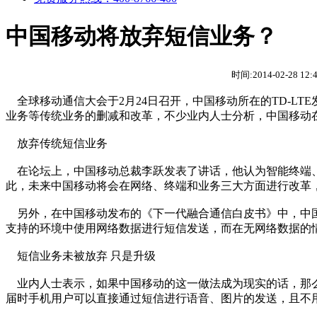
中国移动将放弃短信业务？
时间:2014-02-28 12
全球移动通信大会于2月24日召开，中国移动所在的TD-L
业务等传统业务的删减和改革，不少业内人士分析，中国移动
放弃传统短信业务
在论坛上，中国移动总裁李跃发表了讲话，他认为智能终端、
此，未来中国移动将会在网络、终端和业务三大方面进行改革
另外，在中国移动发布的《下一代融合通信白皮书》中，中国移
支持的环境中使用网络数据进行短信发送，而在无网络数据的
短信业务未被放弃 只是升级
业内人士表示，如果中国移动的这一做法成为现实的话，那么
届时手机用户可以直接通过短信进行语音、图片的发送，且不