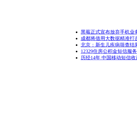
黑莓正式宣布放弃手机业
成都将借用大数据精准打
北京：新生儿疾病筛查结
12329住房公积金短信服
历经14年 中国移动短信