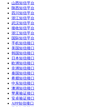
山西短信平台
陕西短信平台
四川短信平台
浙江短信平台
武汉短信平台
接收短信平台
浙江短信平台
国际短信平台
手机短信接口
美国短信接口
韩国短信接口
日本短信接口
欧洲短信接口
非洲短信接口
泰国短信接口
希腊短信接口
中东短信接口
澳洲短信接口
苹果验证接口
安卓验证接口
APP短信接口