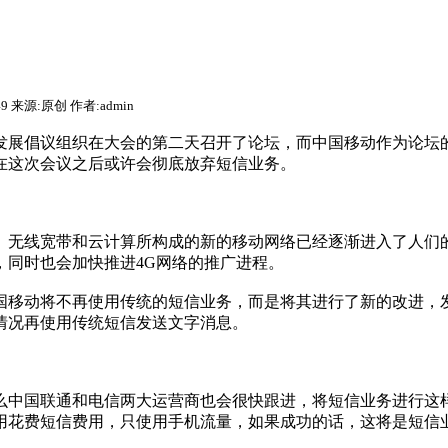
:49 来源:原创 作者:admin
TE发展倡议组织在大会的第二天召开了论坛，而中国移动作为论
在这次会议之后或许会彻底放弃短信业务。
无线宽带和云计算所构成的新的移动网络已经逐渐进入了人们
，同时也会加快推进4G网络的推广进程。
动将不再使用传统的短信业务，而是将其进行了新的改进，发展成
情况再使用传统短信发送文字消息。
中国联通和电信两大运营商也会很快跟进，将短信业务进行这样
用花费短信费用，只使用手机流量，如果成功的话，这将是短信