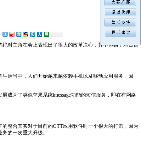
坛的绝对主角在会上表现出了很大的改革决心，其中包括了对短信
的生活当中，人们开始越来越依赖手机以及移动应用服务，因
为了类似苹果系统imessage功能的短信服务，即在有网络
的整合其实对于目前的OTT应用软件时一个很大的打击，因为
业务的一次重大升级。