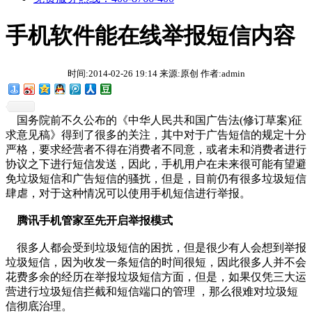
手机软件能在线举报短信内容
时间:2014-02-26 19:14 来源:原创 作者:admin
国务院前不久公布的《中华人民共和国广告法(修订草案)征
求意见稿》得到了很多的关注，其中对于广告短信的规定十分
严格，要求经营者不得在消费者不同意，或者未和消费者进行
协议之下进行短信发送，因此，手机用户在未来很可能有望避
免垃圾短信和广告短信的骚扰，但是，目前仍有很多垃圾短信
肆虐，对于这种情况可以使用手机短信进行举报。
腾讯手机管家至先开启举报模式
很多人都会受到垃圾短信的困扰，但是很少有人会想到举报
垃圾短信，因为收发一条短信的时间很短，因此很多人并不会
花费多余的经历在举报垃圾短信方面，但是，如果仅凭三大运
营进行垃圾短信拦截和短信端口的管理 ，那么很难对垃圾短
信彻底治理。