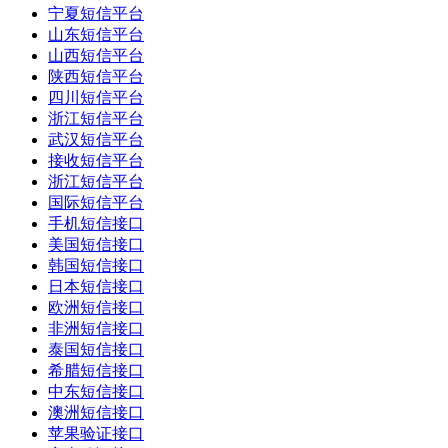
宁夏短信平台
山东短信平台
山西短信平台
陕西短信平台
四川短信平台
浙江短信平台
武汉短信平台
接收短信平台
浙江短信平台
国际短信平台
手机短信接口
美国短信接口
韩国短信接口
日本短信接口
欧洲短信接口
非洲短信接口
泰国短信接口
希腊短信接口
中东短信接口
澳洲短信接口
苹果验证接口