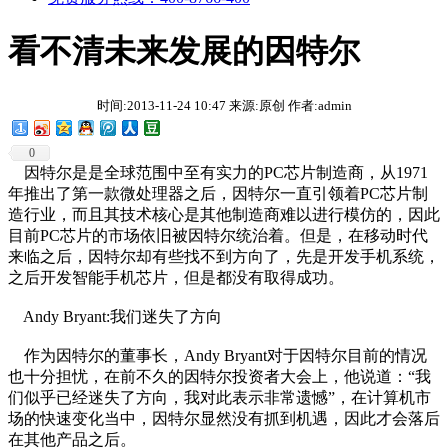
看不清未来发展的因特尔
时间:2013-11-24 10:47 来源:原创 作者:admin
0
因特尔是是全球范围中至有实力的PC芯片制造商，从1971
年推出了第一款微处理器之后，因特尔一直引领着PC芯片制
造行业，而且其技术核心是其他制造商难以进行模仿的，因此
目前PC芯片的市场依旧被因特尔统治着。但是，在移动时代
来临之后，因特尔却有些找不到方向了，先是开发手机系统，
之后开发智能手机芯片，但是都没有取得成功。
Andy Bryant:我们迷失了方向
作为因特尔的董事长，Andy Bryant对于因特尔目前的情况
也十分担忧，在前不久的因特尔投资者大会上，他说道：“我
们似乎已经迷失了方向，我对此表示非常遗憾”，在计算机市
场的快速变化当中，因特尔显然没有抓到机遇，因此才会落后
在其他产品之后。