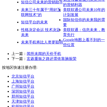
短信公司未来的营销助手
的营销利器
未来三十年属于“用好互
美联软通公司未来10年的
联网技术”的
计划发展
国际短信你的未来我的需
短信平台的未来
要
性格决定命运 技术决定
美联软通：信息未来，教
未来
育先行
Google地图上看不到的一
未来手机将比人类更聪明
些位置
上一篇：
闻所未闻的天价手机
下一篇：
宏碁重振之路还需依靠施振荣
按地区快速注册办理:
北京短信平台
上海短信平台
广州短信平台
深圳短信平台
郑州短信平台
天津短信平台
杭州短信平台