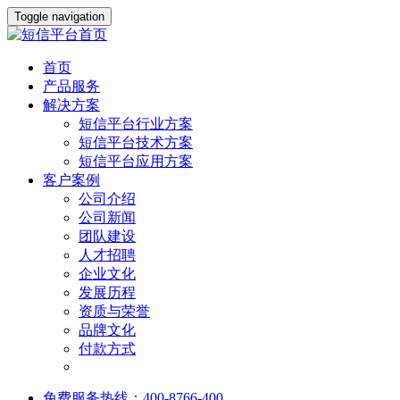
Toggle navigation
首页
产品服务
解决方案
短信平台行业方案
短信平台技术方案
短信平台应用方案
客户案例
公司介绍
公司新闻
团队建设
人才招聘
企业文化
发展历程
资质与荣誉
品牌文化
付款方式
免费服务热线：400-8766-400