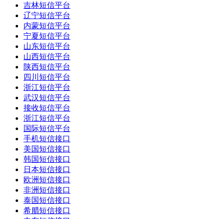
吉林短信平台
辽宁短信平台
内蒙短信平台
宁夏短信平台
山东短信平台
山西短信平台
陕西短信平台
四川短信平台
浙江短信平台
武汉短信平台
接收短信平台
浙江短信平台
国际短信平台
手机短信接口
美国短信接口
韩国短信接口
日本短信接口
欧洲短信接口
非洲短信接口
泰国短信接口
希腊短信接口