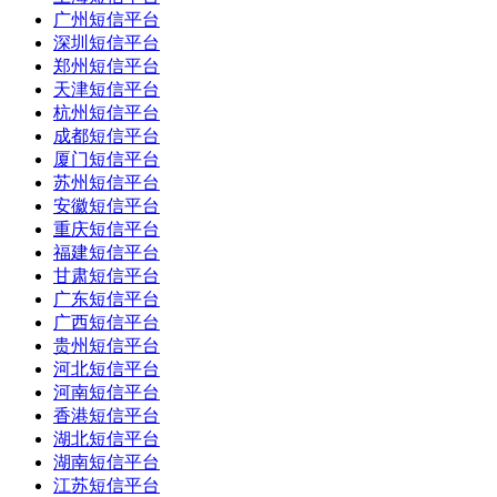
广州短信平台
深圳短信平台
郑州短信平台
天津短信平台
杭州短信平台
成都短信平台
厦门短信平台
苏州短信平台
安徽短信平台
重庆短信平台
福建短信平台
甘肃短信平台
广东短信平台
广西短信平台
贵州短信平台
河北短信平台
河南短信平台
香港短信平台
湖北短信平台
湖南短信平台
江苏短信平台