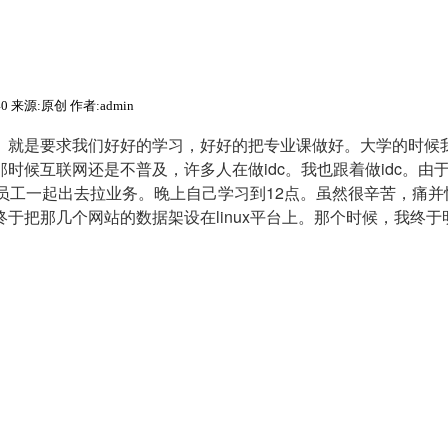
:40 来源:原创 作者:admin
。就是要求我们好好的学习，好好的把专业课做好。大学的时候
时候互联网还是不普及，许多人在做idc。我也跟着做idc。
的员工一起出去拉业务。晚上自己学习到12点。虽然很辛苦，痛并
把那几个网站的数据架设在linux平台上。那个时候，我终于