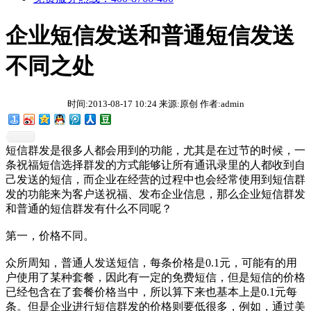
企业短信发送和普通短信发送
不同之处
时间:2013-08-17 10:24 来源:原创 作者:admin
短信群发是很多人都会用到的功能，尤其是在过节的时候，一
条祝福短信选择群发的方式能够让所有通讯录里的人都收到自
己发送的短信，而企业在经营的过程中也会经常使用到短信群
发的功能来为客户送祝福、发布企业信息，那么企业短信群发
和普通的短信群发有什么不同呢？
第一，价格不同。
众所周知，普通人发送短信，每条价格是0.1元，可能有的用
户使用了某种套餐，因此有一定的免费短信，但是短信的价格
已经包含在了套餐价格当中，所以算下来也基本上是0.1元每
条。但是企业进行短信群发的价格则要低很多，例如，通过美