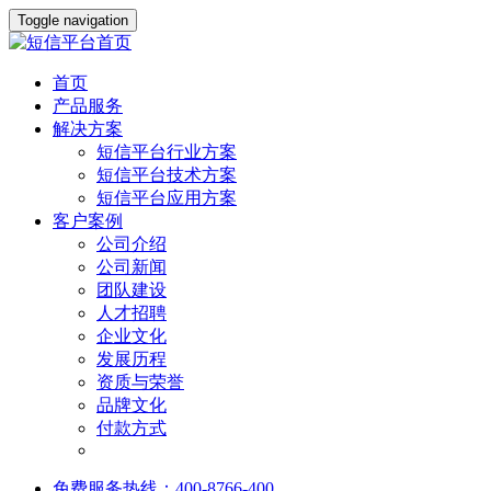
Toggle navigation
首页
产品服务
解决方案
短信平台行业方案
短信平台技术方案
短信平台应用方案
客户案例
公司介绍
公司新闻
团队建设
人才招聘
企业文化
发展历程
资质与荣誉
品牌文化
付款方式
免费服务热线：400-8766-400