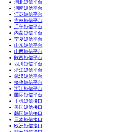
湖北短信平台
湖南短信平台
江苏短信平台
吉林短信平台
辽宁短信平台
内蒙短信平台
宁夏短信平台
山东短信平台
山西短信平台
陕西短信平台
四川短信平台
浙江短信平台
武汉短信平台
接收短信平台
浙江短信平台
国际短信平台
手机短信接口
美国短信接口
韩国短信接口
日本短信接口
欧洲短信接口
非洲短信接口