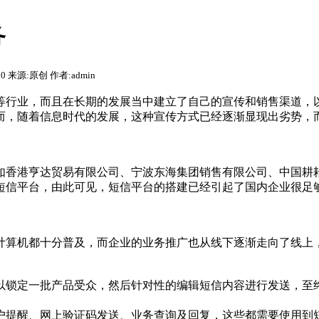
务
:20 来源:原创 作者:admin
等行业，而且在长期的发展当中建立了自己的宣传和销售渠道，
而，随着信息时代的发展，这种宣传方式已经逐渐显现出劣势，
如香港亨达贸易有限公司、宁波东海集团销售有限公司、中国耕
短信平台，由此可见，短信平台的搭建已经引起了国内企业很足
计算机都十分普及，而企业的业务推广也从线下逐渐走向了线上
以锁定一批产品受众，然后针对性的编辑短信内容进行发送，至
户提醒、网上验证码发送、业务查询及回复，这些都需要使用到