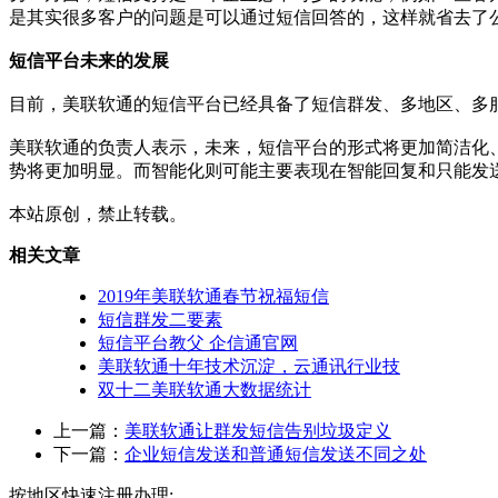
是其实很多客户的问题是可以通过短信回答的，这样就省去了
短信平台未来的发展
目前，美联软通的短信平台已经具备了短信群发、多地区、多
美联软通的负责人表示，未来，短信平台的形式将更加简洁化
势将更加明显。而智能化则可能主要表现在智能回复和只能发
本站原创，禁止转载。
相关文章
2019年美联软通春节祝福短信
短信群发二要素
短信平台教父 企信通官网
美联软通十年技术沉淀，云通讯行业技
双十二美联软通大数据统计
上一篇：
美联软通让群发短信告别垃圾定义
下一篇：
企业短信发送和普通短信发送不同之处
按地区快速注册办理: