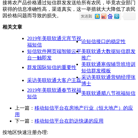
接将农产品价格通过短信群发发送给所有农民，毕竟农业部门
获得的信息准确性高，渠道真实，这一举措就大大降低了农民
因价格问题而导致的损失。
相关文章
2019年美联软通元宵节祝
论短信接口的稳定性
福短信
短信软件网页端智能云平
美联软通大数据短信群发
台一触即发
推广
美联软通寒假辅导班培训
群发国际短信的重要性
短信群发模板
采访美联软通营销经理张
采访美联软通大客户王磊
博士
2019年美联软通春节祝福
美联软通腊八节祝福短信
短信
上一篇：
移动短信平台在房地产行业（恒大地产）的应
用
下一篇：
移动短信平台在韵达快递的应用
按地区快速注册办理: