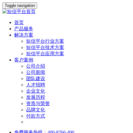
Toggle navigation
首页
产品服务
解决方案
短信平台行业方案
短信平台技术方案
短信平台应用方案
客户案例
公司介绍
公司新闻
团队建设
人才招聘
企业文化
发展历程
资质与荣誉
品牌文化
付款方式
免费服务热线：400-8766-400