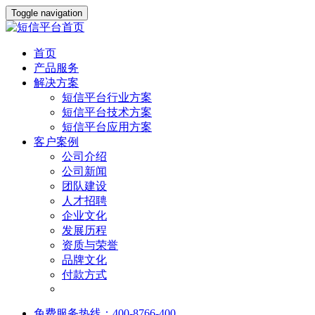
Toggle navigation
首页
产品服务
解决方案
短信平台行业方案
短信平台技术方案
短信平台应用方案
客户案例
公司介绍
公司新闻
团队建设
人才招聘
企业文化
发展历程
资质与荣誉
品牌文化
付款方式
免费服务热线：400-8766-400