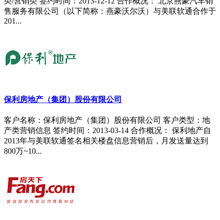
类/营销类 签约时间：2013-12-12 合作概况： 北京燕豪汽车销
售服务有限公司（以下简称：燕豪沃尔沃）与美联软通合作于
201...
保利房地产（集团）股份有限公司
客户名称：保利房地产（集团）股份有限公司 客户类型：地
产类营销信息 签约时间：2013-03-14 合作概况： 保利地产自
2013年与美联软通签名相关楼盘信息营销后，月发送量达到
800万~10...