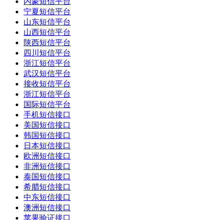
内蒙短信平台
宁夏短信平台
山东短信平台
山西短信平台
陕西短信平台
四川短信平台
浙江短信平台
武汉短信平台
接收短信平台
浙江短信平台
国际短信平台
手机短信接口
美国短信接口
韩国短信接口
日本短信接口
欧洲短信接口
非洲短信接口
泰国短信接口
希腊短信接口
中东短信接口
澳洲短信接口
苹果验证接口