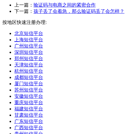
上一篇：
验证码与电商之间的紧密合作
下一篇：
孩子丢了会着急，那么验证码丢了会怎样？
按地区快速注册办理:
北京短信平台
上海短信平台
广州短信平台
深圳短信平台
郑州短信平台
天津短信平台
杭州短信平台
成都短信平台
厦门短信平台
苏州短信平台
安徽短信平台
重庆短信平台
福建短信平台
甘肃短信平台
广东短信平台
广西短信平台
贵州短信平台