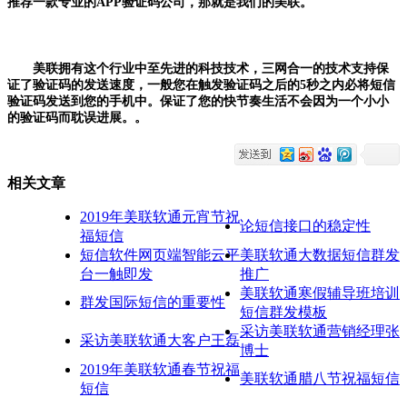
推荐一款专业的APP验证码公司，那就是我们的美联。
美联拥有这个行业中至先进的科技技术，三网合一的技术支持保
证了验证码的发送速度，一般您在触发验证码之后的5秒之内必将短信
验证码发送到您的手机中。保证了您的快节奏生活不会因为一个小小
的验证码而耽误进展。。
相关文章
2019年美联软通元宵节祝
论短信接口的稳定性
福短信
短信软件网页端智能云平
美联软通大数据短信群发
台一触即发
推广
美联软通寒假辅导班培训
群发国际短信的重要性
短信群发模板
采访美联软通营销经理张
采访美联软通大客户王磊
博士
2019年美联软通春节祝福
美联软通腊八节祝福短信
短信