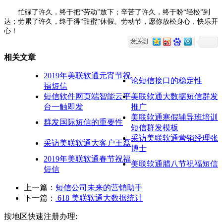
忙碌了许久，终于把“劳动”放下；辛苦了许久，终于盼“轻松”到
达；劳累了许久，终于得“甜蜜”休假。劳动节，愿你放松身心，快乐开
心！
相关文章
2019年美联软通元宵节祝
论短信接口的稳定性
福短信
短信软件网页端智能云平
美联软通大数据短信群发
台一触即发
推广
美联软通寒假辅导班培训
群发国际短信的重要性
短信群发模板
采访美联软通营销经理张
采访美联软通大客户王磊
博士
2019年美联软通春节祝福
美联软通腊八节祝福短信
短信
上一篇：
短信公司未来的营销助手
下一篇：
618 美联软通大数据统计
按地区快速注册办理: