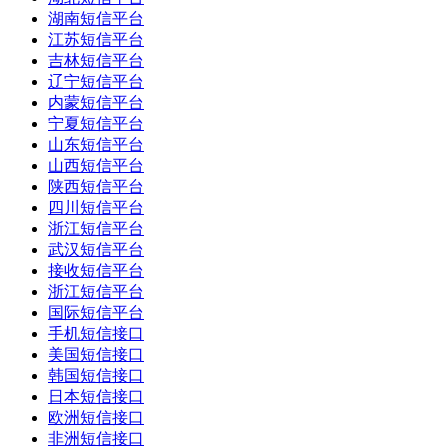
湖南短信平台
江苏短信平台
吉林短信平台
辽宁短信平台
内蒙短信平台
宁夏短信平台
山东短信平台
山西短信平台
陕西短信平台
四川短信平台
浙江短信平台
武汉短信平台
接收短信平台
浙江短信平台
国际短信平台
手机短信接口
美国短信接口
韩国短信接口
日本短信接口
欧洲短信接口
非洲短信接口