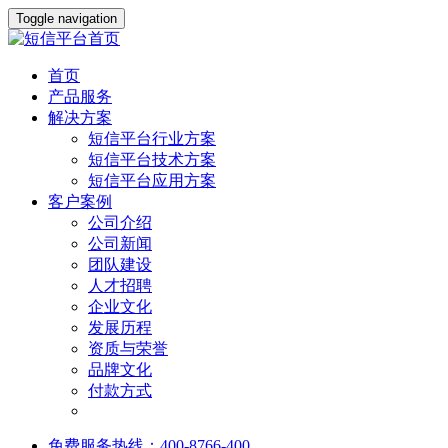
Toggle navigation
首页
产品服务
解决方案
短信平台行业方案
短信平台技术方案
短信平台应用方案
客户案例
公司介绍
公司新闻
团队建设
人才招聘
企业文化
发展历程
资质与荣誉
品牌文化
付款方式
免费服务热线：400-8766-400