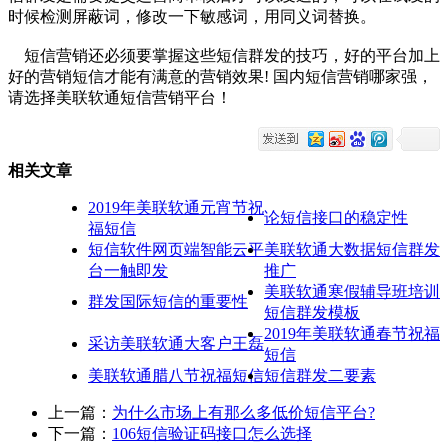
时候检测屏蔽词，修改一下敏感词，用同义词替换。
短信营销还必须要掌握这些短信群发的技巧，好的平台加上
好的营销短信才能有满意的营销效果! 国内短信营销哪家强，
请选择美联软通短信营销平台！
相关文章
2019年美联软通元宵节祝
论短信接口的稳定性
福短信
短信软件网页端智能云平
美联软通大数据短信群发
台一触即发
推广
美联软通寒假辅导班培训
群发国际短信的重要性
短信群发模板
2019年美联软通春节祝福
采访美联软通大客户王磊
短信
美联软通腊八节祝福短信
短信群发二要素
上一篇：
为什么市场上有那么多低价短信平台?
下一篇：
106短信验证码接口怎么选择