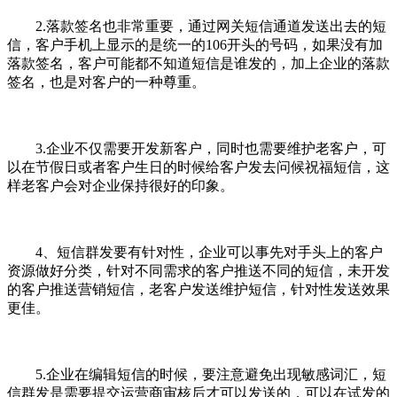
2.落款签名也非常重要，通过网关短信通道发送出去的短
信，客户手机上显示的是统一的106开头的号码，如果没有加
落款签名，客户可能都不知道短信是谁发的，加上企业的落款
签名，也是对客户的一种尊重。
3.企业不仅需要开发新客户，同时也需要维护老客户，可
以在节假日或者客户生日的时候给客户发去问候祝福短信，这
样老客户会对企业保持很好的印象。
4、短信群发要有针对性，企业可以事先对手头上的客户
资源做好分类，针对不同需求的客户推送不同的短信，未开发
的客户推送营销短信，老客户发送维护短信，针对性发送效果
更佳。
5.企业在编辑短信的时候，要注意避免出现敏感词汇，短
信群发是需要提交运营商审核后才可以发送的，可以在试发的