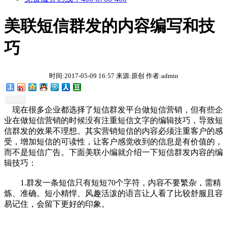
美联短信群发的内容编写和技
巧
时间:2017-05-09 16:57 来源:原创 作者:admin
现在很多企业都选择了短信群发平台做短信营销，但有些企
业在做短信营销的时候没有注重短信文字的编辑技巧，导致短
信群发的效果不理想。其实营销短信的内容必须注重客户的感
受，增加短信的可读性，让客户感觉收到的信息是有价值的，
而不是短信广告。下面美联小编就介绍一下短信群发内容的编
辑技巧：
1.群发一条短信只有短短70个字符，内容不要繁杂，需精
炼、准确。短小精悍、风趣活泼的语言让人看了比较舒服且容
易记住，会留下更好的印象。