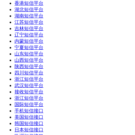
香港短信平台
湖北短信平台
湖南短信平台
江苏短信平台
吉林短信平台
辽宁短信平台
内蒙短信平台
宁夏短信平台
山东短信平台
山西短信平台
陕西短信平台
四川短信平台
浙江短信平台
武汉短信平台
接收短信平台
浙江短信平台
国际短信平台
手机短信接口
美国短信接口
韩国短信接口
日本短信接口