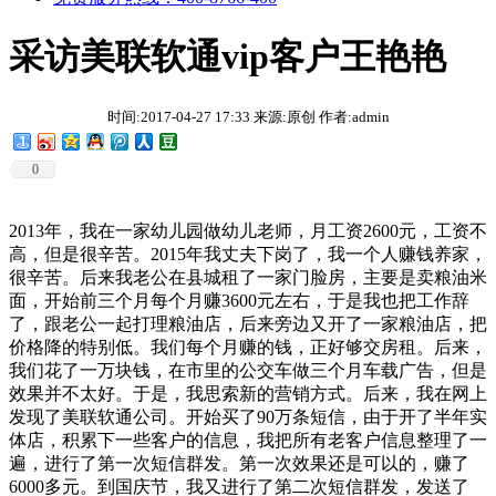
采访美联软通vip客户王艳艳
时间:2017-04-27 17:33 来源:原创 作者:admin
0
2013年，我在一家幼儿园做幼儿老师，月工资2600元，工资不
高，但是很辛苦。2015年我丈夫下岗了，我一个人赚钱养家，
很辛苦。后来我老公在县城租了一家门脸房，主要是卖粮油米
面，开始前三个月
每个月赚3600元左右，于是我也把工作辞
了，跟老公一起打理粮油店，后来旁边又开了一家粮油店，把
价格降的特别低。我们每个月赚的钱，正好够交房租。后来，
我们花了一万块钱，在市里的公交车做三个月车载
广告，但是
效果并不太好。于是，我思索新的营销方式。后来，我在网上
发现了美联软通公司。开始买了90万条短信，由于开了半年实
体店，积累下一些客户的信息，我把所有老客户信息整理了一
遍，进行了第一次
短信群发。第一次效果还是可以的，赚了
6000多元。到国庆节，我又进行了第二次短信群发，发送了