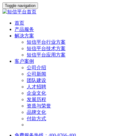
Toggle navigation
首页
产品服务
解决方案
短信平台行业方案
短信平台技术方案
短信平台应用方案
客户案例
公司介绍
公司新闻
团队建设
人才招聘
企业文化
发展历程
资质与荣誉
品牌文化
付款方式
免费服务热线：400-8766-400