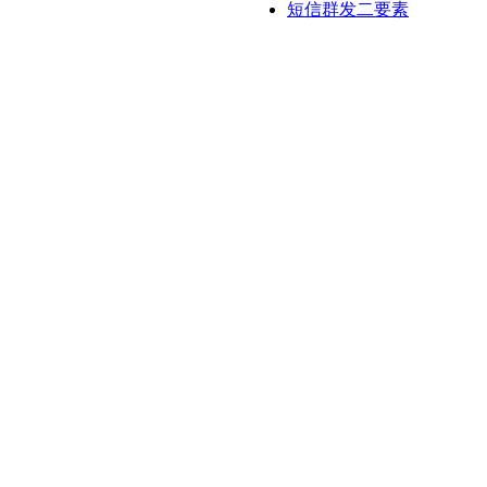
短信群发二要素