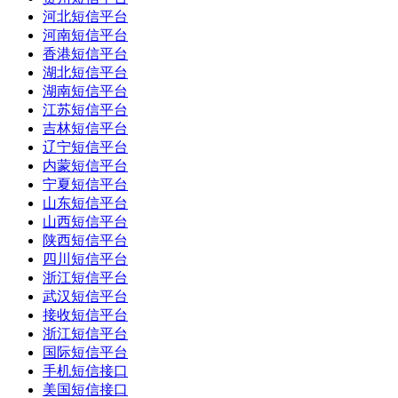
河北短信平台
河南短信平台
香港短信平台
湖北短信平台
湖南短信平台
江苏短信平台
吉林短信平台
辽宁短信平台
内蒙短信平台
宁夏短信平台
山东短信平台
山西短信平台
陕西短信平台
四川短信平台
浙江短信平台
武汉短信平台
接收短信平台
浙江短信平台
国际短信平台
手机短信接口
美国短信接口