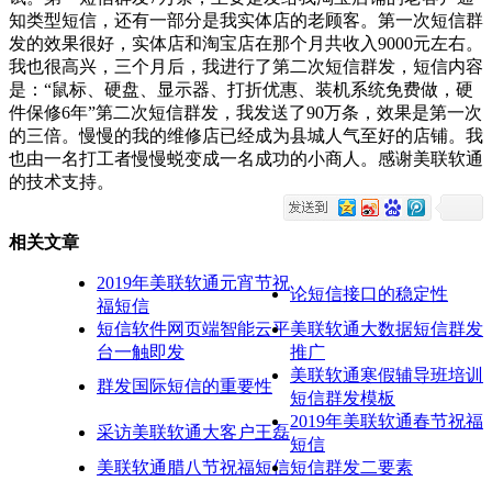
知类型短信，还有一部分是我实体店的老顾客。第一次短信群
发的效果很好，实体店和淘宝店在那个月共收入9000元左右。
我也很高兴，三个月后，
我进行了第二次短信群发，短信内容
是：“鼠标、硬盘、显示器、打折优惠、装机系统免费做，硬
件保修6年”第二次短信群发，我发送了90万条，效果是第一次
的三倍。慢慢的我的维修店已经成为县城
人气至好的店铺。我
也由一名打工者慢慢蜕变成一名成功的小商人。感谢美联软通
的技术支持。
相关文章
2019年美联软通元宵节祝
论短信接口的稳定性
福短信
短信软件网页端智能云平
美联软通大数据短信群发
台一触即发
推广
美联软通寒假辅导班培训
群发国际短信的重要性
短信群发模板
2019年美联软通春节祝福
采访美联软通大客户王磊
短信
美联软通腊八节祝福短信
短信群发二要素