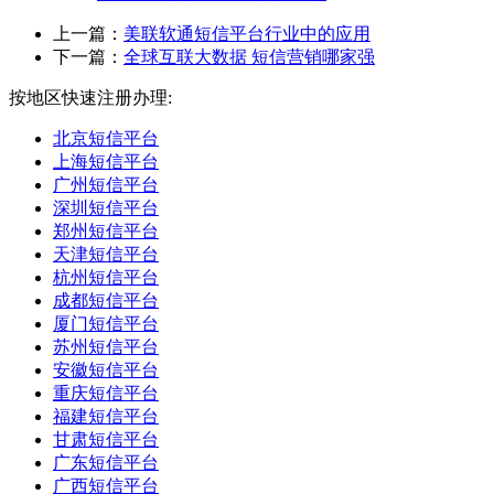
上一篇：
美联软通短信平台行业中的应用
下一篇：
全球互联大数据 短信营销哪家强
按地区快速注册办理:
北京短信平台
上海短信平台
广州短信平台
深圳短信平台
郑州短信平台
天津短信平台
杭州短信平台
成都短信平台
厦门短信平台
苏州短信平台
安徽短信平台
重庆短信平台
福建短信平台
甘肃短信平台
广东短信平台
广西短信平台