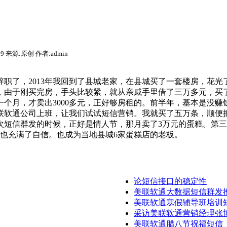
:19 来源:原创 作者:admin
就辞职了，2013年我回到了县城老家，在县城买了一套楼房，花
，由于刚买完房，手头比较紧，就从亲戚手里借了三万多元，买
一个月，才卖出3000多元，正好够房租的。前半年，基本是没
联软通公司上班，让我们试试短信营销。我就买了五万条，顺便
次短信群发的时候，正好是情人节，那月卖了3万元的蛋糕。第三
我也
充满了自信。也成为当地县城6家蛋糕店的老板。
论短信接口的稳定性
美联软通大数据短信群发
美联软通寒假辅导班培训
采访美联软通营销经理张
美联软通腊八节祝福短信